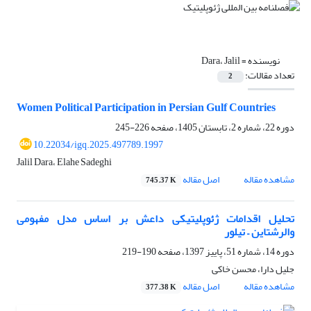
نویسنده =
Dara، Jalil
تعداد مقالات:
2
Women Political Participation in Persian Gulf Countries
دوره 22، شماره 2، تابستان 1405، صفحه
226-245
10.22034/igq.2025.497789.1997
Jalil Dara، Elahe Sadeghi
مشاهده مقاله
اصل مقاله
745.37 K
تحلیل اقدامات ژئوپلیتیکی داعش بر اساس مدل مفهومی
والرشتاین – تیلور
دوره 14، شماره 51، پاییز 1397، صفحه
190-219
جلیل دارا، محسن خاکی
مشاهده مقاله
اصل مقاله
377.38 K