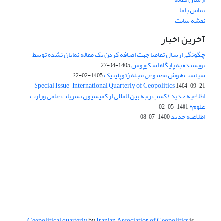
تماس با ما
نقشه سایت
آخرین اخبار
چگونگی ارسال تقاضا جهت اضافه کردن یک مقاله نمایان نشده توسط
نویسنده به پایگاه اسکوپوس
1405-04-27
سیاست هوش مصنوعی مجله ژئوپلیتیک
1405-02-22
Special Issue – International Quarterly of Geopolitics
1404-09-21
اطلاعیه جدید *کسب رتبه بین المللی از کمیسیون نشریات علمی وزارت
علوم*
1401-05-02
اطلاعیه جدید
1400-07-08
Geopolitical quarterly
by
Iranian Association of Geopolitics
is