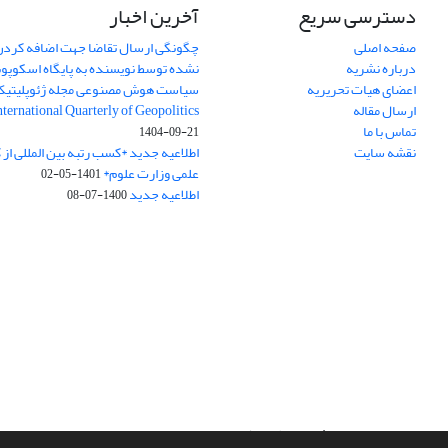
دسترسی سریع
آخرین اخبار
صفحه اصلی
چگونگی ارسال تقاضا جهت اضافه کردن 
درباره نشریه
نشده توسط نویسنده به پایگاه اسکوپ
اعضای هیات تحریریه
سیاست هوش مصنوعی مجله ژئوپلیتی
ارسال مقاله
International Quarterly of Geopolitics
تماس با ما
1404-09-21
نقشه سایت
اطلاعیه جدید *کسب رتبه بین المللی ا
علمی وزارت علوم*
1401-05-02
اطلاعیه جدید
1400-07-08
سامانه مدیریت نشریات علمی.
طراحی و پیاده سازی از
سیناوب