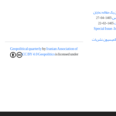
یک مقاله نمایان
وس
1405-04-27
ک
1405-02-22
Special Issue – 
ز کمیسیون نشریات
Geopolitical quarterly
by
Iranian Association of
CC BY 4.0
Geopolitics
is licensed under