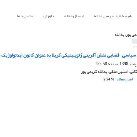
هزینه های بررسی مقاله
ارسال مقاله
داوران
تماس با ما
می پور، یدالله
یاسی – فضایی نقش آفرینی ژئوپلیتیکی کربلا به عنوان کانون ایدئولوژیک 
58-90
انی، افشین متقی، یدالله کریمی پور
اصل مقاله
2.54 M