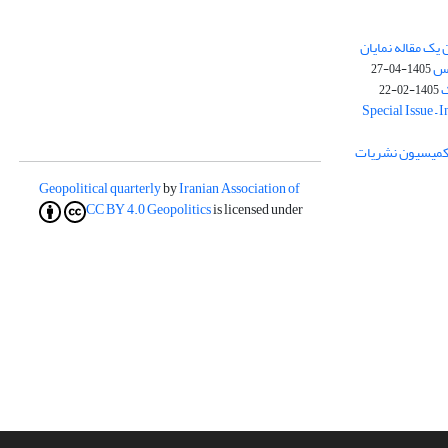
یک مقاله نمایان
وس
1405-04-27
ک
1405-02-22
Special Issue – 
ز کمیسیون نشریات
Geopolitical quarterly
by
Iranian Association of
CC BY 4.0
Geopolitics
is licensed under