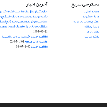
دسترسی سریع
آخرین اخبار
صفحه اصلی
چگونگی ارسال تقاضا جهت اضافه کردن 
درباره نشریه
نشده توسط نویسنده به پایگاه اسکوپ
اعضای هیات تحریریه
سیاست هوش مصنوعی مجله ژئوپلیتی
ارسال مقاله
International Quarterly of Geopolitics
تماس با ما
1404-09-21
نقشه سایت
اطلاعیه جدید *کسب رتبه بین المللی ا
علمی وزارت علوم*
1401-05-02
اطلاعیه جدید
1400-07-08
سامانه مدیریت نشریات علمی.
طراحی و پیاده سازی از
سیناوب