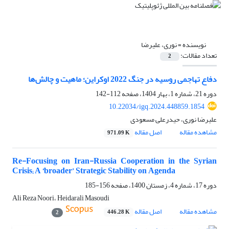
نویسنده =
نوری، علیرضا
تعداد مقالات:
2
دفاع تهاجمی روسیه در جنگ 2022 اوکراین؛ ماهیت و چالش‌ها
دوره 21، شماره 1، بهار 1404، صفحه
112-142
10.22034/igq.2024.448859.1854
علیرضا نوری، حیدرعلی مسعودی
مشاهده مقاله
اصل مقاله
971.09 K
Re-Focusing on Iran-Russia Cooperation in the Syrian
Crisis; A ‘broader’ Strategic Stability on Agenda
دوره 17، شماره 4، زمستان 1400، صفحه
156-185
Ali Reza Noori، Heidarali Masoudi
مشاهده مقاله
اصل مقاله
446.28 K
2