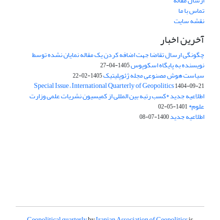
ارسال مقاله
تماس با ما
نقشه سایت
آخرین اخبار
چگونگی ارسال تقاضا جهت اضافه کردن یک مقاله نمایان نشده توسط
نویسنده به پایگاه اسکوپوس
1405-04-27
سیاست هوش مصنوعی مجله ژئوپلیتیک
1405-02-22
Special Issue – International Quarterly of Geopolitics
1404-09-21
اطلاعیه جدید *کسب رتبه بین المللی از کمیسیون نشریات علمی وزارت
علوم*
1401-05-02
اطلاعیه جدید
1400-07-08
Geopolitical quarterly
by
Iranian Association of Geopolitics
is