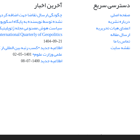
دسترسی سریع
آخرین اخبار
صفحه اصلی
چگونگی ارسال تقاضا جهت اضافه کردن 
درباره نشریه
نشده توسط نویسنده به پایگاه اسکوپ
اعضای هیات تحریریه
سیاست هوش مصنوعی مجله ژئوپلیتی
ارسال مقاله
International Quarterly of Geopolitics
تماس با ما
1404-09-21
نقشه سایت
اطلاعیه جدید *کسب رتبه بین المللی ا
علمی وزارت علوم*
1401-05-02
اطلاعیه جدید
1400-07-08
سامانه مدیریت نشریات علمی.
طراحی و پیاده سازی از
سیناوب