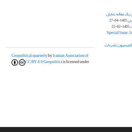
یک مقاله نمایان
وس
1405-04-27
ک
1405-02-22
Special Issue – 
ز کمیسیون نشریات
Geopolitical quarterly
by
Iranian Association of
CC BY 4.0
Geopolitics
is licensed under