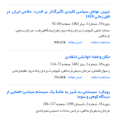
تبیین عوامل سیاسی کلیدی تأثیرگذار بر قدرت دفاعی ایران در
افق زمانی 1410
دوره 19، شماره 1، بهار 1402، صفحه
69-95
سجاد نجفی، کیومرث یزدان پناه درو، زهرا پیشگاهی فرد، مرجان بدیعی
ازنداهی
مشاهده مقاله
اصل مقاله
956.21 K
مکان و فضا: خوانشی انتقادی
دوره 18، شماره 1، بهار 1401، صفحه
72-114
رسول افضلی، مرجان بدیعی ازنداهی، کیومرث یزدان پناه درو، عظیم زمانی
مشاهده مقاله
اصل مقاله
751.26 K
رویکرد سیستمی به شهر به مثابۀ یک سیستم سیاسی-فضایی از
دیدگاه کوهن و سوجا
دوره 16، شماره 2، تابستان 1399، صفحه
157-186
مرجان بدیعی ازنداهی، نرجس سادات حسینی نصرابادی