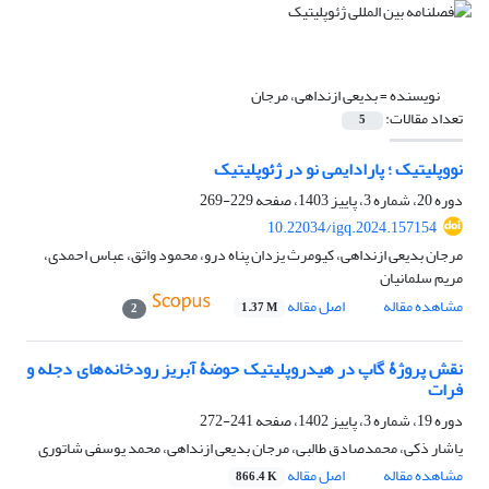
نویسنده =
بدیعی ازنداهی، مرجان
تعداد مقالات:
5
نووپلیتیک ؛ پارادایمی نو در ژئوپلیتیک
دوره 20، شماره 3، پاییز 1403، صفحه
229-269
10.22034/igq.2024.157154
مرجان بدیعی ازنداهی، کیومرث یزدان پناه درو، محمود واثق، عباس احمدی،
مریم سلمانیان
مشاهده مقاله
اصل مقاله
1.37 M
2
نقش پروژۀ گاپ در هیدروپلیتیک حوضۀ آبریز رودخانه‌های دجله و
فرات
دوره 19، شماره 3، پاییز 1402، صفحه
241-272
یاشار ذکی، محمدصادق طالبی، مرجان بدیعی ازنداهی، محمد یوسفی شاتوری
مشاهده مقاله
اصل مقاله
866.4 K