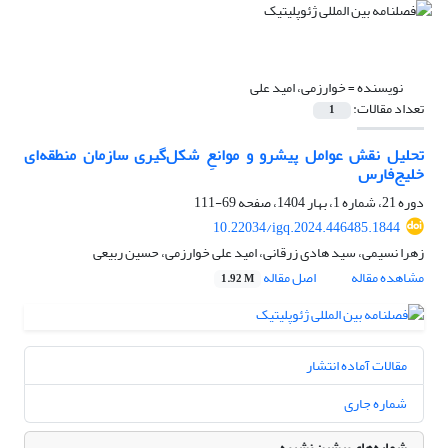
نویسنده =
خوارزمی، امید علی
تعداد مقالات:
1
تحلیل نقش عوامل پیشرو و موانعِ شکل‌‌گیری سازمان منطقه‌ای
خلیج‌فارس
دوره 21، شماره 1، بهار 1404، صفحه
69-111
10.22034/igq.2024.446485.1844
زهرا نسیمی، سید هادی زرقانی، امید علی خوارزمی، حسین ربیعی
مشاهده مقاله
اصل مقاله
1.92 M
مقالات آماده انتشار
شماره جاری
شماره‌های پیشین نشریه