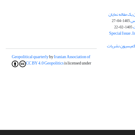
یک مقاله نمایان
وس
1405-04-27
ک
1405-02-22
Special Issue – 
ز کمیسیون نشریات
Geopolitical quarterly
by
Iranian Association of
CC BY 4.0
Geopolitics
is licensed under