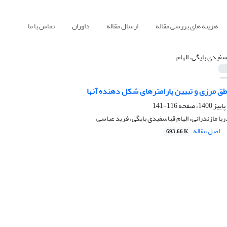
هزینه های بررسی مقاله
ارسال مقاله
داوران
تماس با ما
سفیدی بایگی، الهام
طق مرزی و تبیین پارامترهای شکل دهنده آنها
116-141
یا مازندرانی، الهام قباسفیدی بایگی، فرید عباسی
اصل مقاله
693.66 K