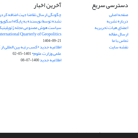
دسترسی سریع
آخرین اخبار
صفحه اصلی
چگونگی ارسال تقاضا جهت اضافه کردن 
درباره نشریه
نشده توسط نویسنده به پایگاه اسکوپ
اعضای هیات تحریریه
سیاست هوش مصنوعی مجله ژئوپلیتی
ارسال مقاله
International Quarterly of Geopolitics
تماس با ما
1404-09-21
نقشه سایت
اطلاعیه جدید *کسب رتبه بین المللی ا
علمی وزارت علوم*
1401-05-02
اطلاعیه جدید
1400-07-08
سامانه مدیریت نشریات علمی.
طراحی و پیاده سازی از
سیناوب