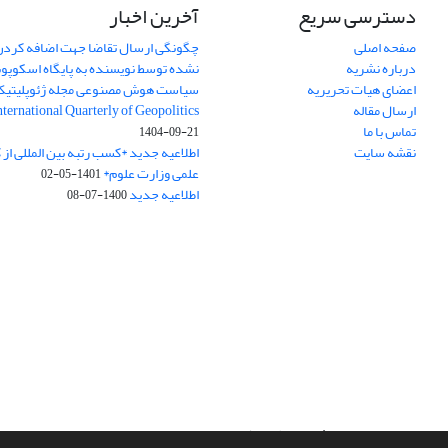
دسترسی سریع
آخرین اخبار
صفحه اصلی
چگونگی ارسال تقاضا جهت اضافه کردن 
درباره نشریه
نشده توسط نویسنده به پایگاه اسکوپ
اعضای هیات تحریریه
سیاست هوش مصنوعی مجله ژئوپلیتی
ارسال مقاله
International Quarterly of Geopolitics
تماس با ما
1404-09-21
نقشه سایت
اطلاعیه جدید *کسب رتبه بین المللی ا
علمی وزارت علوم*
1401-05-02
اطلاعیه جدید
1400-07-08
سامانه مدیریت نشریات علمی.
طراحی و پیاده سازی از
سیناوب