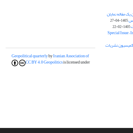
یک مقاله نمایان
وس
1405-04-27
ک
1405-02-22
Special Issue – 
ز کمیسیون نشریات
Geopolitical quarterly
by
Iranian Association of
CC BY 4.0
Geopolitics
is licensed under