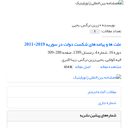
نویسنده =
زرین نرگس، یحیی
تعداد مقالات:
1
علت ها و پیامدهای شکست دولت در سوریه 2019-2011
دوره 16، شماره 4، زمستان 1399، صفحه
288-309
الهه کولایی، یحیی زرین نرگس، زیبا اکبری
مشاهده مقاله
اصل مقاله
654 K
مقالات آماده انتشار
شماره جاری
شماره‌های پیشین نشریه