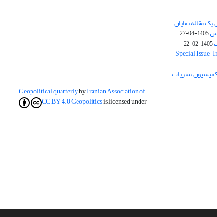
یک مقاله نمایان
وس
1405-04-27
ک
1405-02-22
Special Issue – 
ز کمیسیون نشریات
Geopolitical quarterly
by
Iranian Association of
CC BY 4.0
Geopolitics
is licensed under