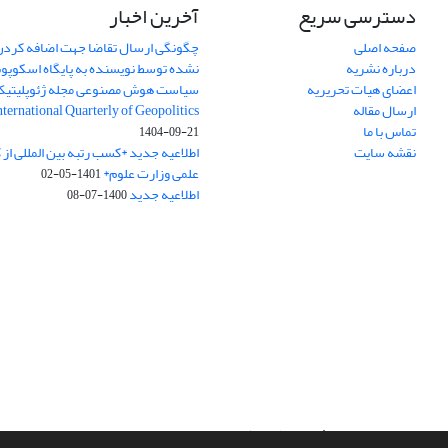
دسترسی سریع
آخرین اخبار
صفحه اصلی
چگونگی ارسال تقاضا جهت اضافه کردن 
درباره نشریه
نشده توسط نویسنده به پایگاه اسکوپ
اعضای هیات تحریریه
سیاست هوش مصنوعی مجله ژئوپلیتی
ارسال مقاله
International Quarterly of Geopolitics
تماس با ما
1404-09-21
نقشه سایت
اطلاعیه جدید *کسب رتبه بین المللی ا
علمی وزارت علوم*
1401-05-02
اطلاعیه جدید
1400-07-08
سامانه مدیریت نشریات علمی.
طراحی و پیاده سازی از
سیناوب