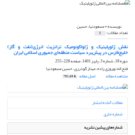
نویسنده =
مسعودنیا، حسین
تعداد مقالات:
1
نقش ژئوپلیتیک و ژئواکونومیک ترانزیت انرژی(نفت و گاز)
خلیج‌فارس در پیش‌برد سیاست منطقه‌ای جمهوری اسلامی ایران
دوره 18، شماره 3، پاییز 1401، صفحه
228-255
فتح اله نوروزی زاده، مهناز گودرزی، حسین مسعودنیا
مشاهده مقاله
اصل مقاله
795.69 K
مقالات آماده انتشار
شماره جاری
شماره‌های پیشین نشریه