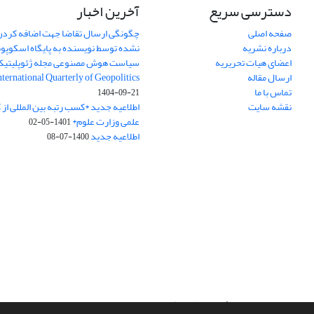
دسترسی سریع
آخرین اخبار
صفحه اصلی
چگونگی ارسال تقاضا جهت اضافه کردن 
درباره نشریه
نشده توسط نویسنده به پایگاه اسکوپ
اعضای هیات تحریریه
سیاست هوش مصنوعی مجله ژئوپلیتی
ارسال مقاله
International Quarterly of Geopolitics
تماس با ما
1404-09-21
نقشه سایت
اطلاعیه جدید *کسب رتبه بین المللی ا
علمی وزارت علوم*
1401-05-02
اطلاعیه جدید
1400-07-08
سامانه مدیریت نشریات علمی.
طراحی و پیاده سازی از
سیناوب