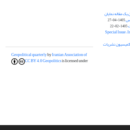
یک مقاله نمایان
وس
1405-04-27
ک
1405-02-22
Special Issue – 
ز کمیسیون نشریات
Geopolitical quarterly
by
Iranian Association of
CC BY 4.0
Geopolitics
is licensed under