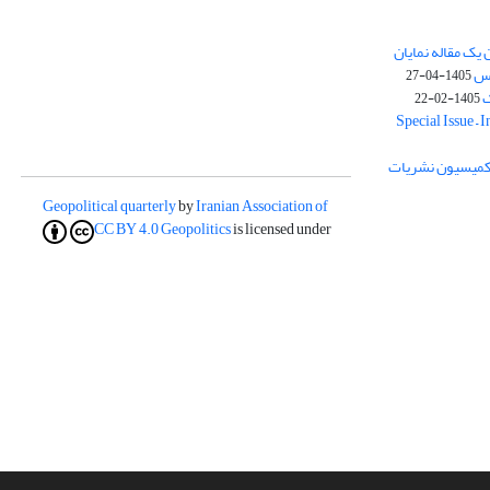
یک مقاله نمایان
وس
1405-04-27
ک
1405-02-22
Special Issue – 
ز کمیسیون نشریات
Geopolitical quarterly
by
Iranian Association of
CC BY 4.0
Geopolitics
is licensed under