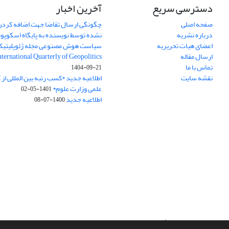
دسترسی سریع
آخرین اخبار
صفحه اصلی
چگونگی ارسال تقاضا جهت اضافه کردن 
درباره نشریه
نشده توسط نویسنده به پایگاه اسکوپ
اعضای هیات تحریریه
سیاست هوش مصنوعی مجله ژئوپلیتی
ارسال مقاله
International Quarterly of Geopolitics
تماس با ما
1404-09-21
نقشه سایت
اطلاعیه جدید *کسب رتبه بین المللی ا
علمی وزارت علوم*
1401-05-02
اطلاعیه جدید
1400-07-08
سامانه مدیریت نشریات علمی.
طراحی و پیاده سازی از
سیناوب