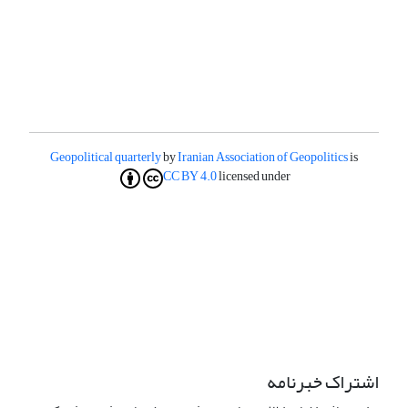
Geopolitical quarterly
by
Iranian Association of Geopolitics
is
CC BY 4.0
licensed under
اشتراک خبرنامه