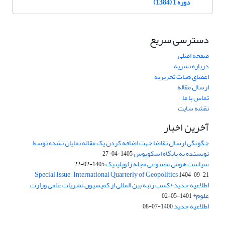
دوره 1 (1384)
دسترسی سریع
صفحه اصلی
درباره نشریه
اعضای هیات تحریریه
ارسال مقاله
تماس با ما
نقشه سایت
آخرین اخبار
چگونگی ارسال تقاضا جهت اضافه کردن یک مقاله نمایان نشده توسط
نویسنده به پایگاه اسکوپوس
1405-04-27
سیاست هوش مصنوعی مجله ژئوپلیتیک
1405-02-22
Special Issue – International Quarterly of Geopolitics
1404-09-21
اطلاعیه جدید *کسب رتبه بین المللی از کمیسیون نشریات علمی وزارت
علوم*
1401-05-02
اطلاعیه جدید
1400-07-08