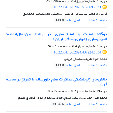
دوره 21، شماره 3، پاییز 1404، صفحه
204-239
10.22034/igq.2025.517869.2033
فریبرز ارغوانی پیرسلامی، مرتضی اسمعیلی، محمدصادق محمودی
مشاهده مقاله
اصل مقاله
1.09 M
دوگانه امنیت و امنیتی‌سازی در روابط بین‌الملل(نمونه:
امنیتی‌سازی جمهوری اسلامی ایران)
دوره 21، شماره 1، بهار 1404، صفحه
217-243
10.22034/igq.2024.437224.1834
محمد جواد ظریف، ساسان کریمی
مشاهده مقاله
اصل مقاله
1.03 M
چالش‌های ژئوپلیتیکی مذاکرات صلح خاورمیانه با تمرکز بر معامله
قرن
دوره 19، شماره 3، پاییز 1402، صفحه
155-186
محمد امین حضرتی رازلیقی، مهدی جاودانی مقدم، ابوذر گوهری مقدم
مشاهده مقاله
اصل مقاله
803.35 K