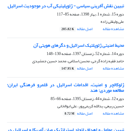
تبیین نقش آفرینی سیاسی - ژئوپلیتیکی آب در موجودیت اسرائیل
دوره 15، شماره 1، بهار 1398، صفحه
85-117
علی ولیقلی زاده
مشاهده مقاله
اصل مقاله
285.82 K
محیط امنیتی ژئوپلتیک اسرائیل و دگرهای هویتی آن
دوره 14، شماره 52، زمستان 1397، صفحه
130-148
حامد فقیه زاده گرجی، محسن اسلامی، محمد حسین جمشیدی
مشاهده مقاله
اصل مقاله
147.95 K
ژئوکالچر و امنیت، اقدامات اسرائیل در قلمرو فرهنگی ایران؛
مطالعه موردی: هند
دوره 12، شماره 44، زمستان 1395، صفحه
66-85
حسین ربیعی، یدالله کریمی‌پور، علی ابوالخانی
مشاهده مقاله
اصل مقاله
8.72 M
تبیین عوامل و اهداف اتحاد استراتژیک میان آمریکا و اسرائیل در