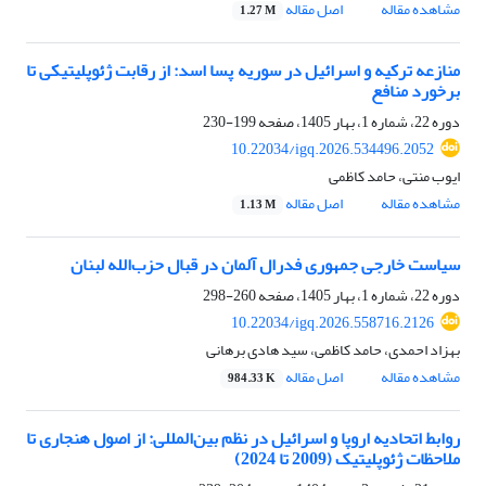
مشاهده مقاله
اصل مقاله
1.27 M
منازعه ترکیه و اسرائیل در سوریه پسا اسد: از رقابت ژئوپلیتیکی تا
برخورد منافع
دوره 22، شماره 1، بهار 1405، صفحه
199-230
10.22034/igq.2026.534496.2052
ایوب منتی، حامد کاظمی
مشاهده مقاله
اصل مقاله
1.13 M
سیاست خارجی جمهوری فدرال آلمان در قبال حزب‌الله لبنان
دوره 22، شماره 1، بهار 1405، صفحه
260-298
10.22034/igq.2026.558716.2126
بهزاد احمدی، حامد کاظمی، سید هادی برهانی
مشاهده مقاله
اصل مقاله
984.33 K
روابط اتحادیه اروپا و اسرائیل در نظم بین‌المللی: از اصول هنجاری تا
ملاحظات ژئوپلیتیک (2009 تا 2024)