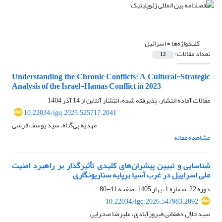
کلیدواژه‌ها =
اسرائیل
تعداد مقالات:
12
Understanding the Chronic Conflicts: A Cultural-Strategic
Analysis of the Israel-Hamas Conflict in 2023
مقالات آماده انتشار، پذیرفته شده، انتشار آنلاین از
14 آذر 1404
10.22034/igq.2025.525717.2041
مهدیه بی‌گناه، سید یوسف قرشی
مشاهده مقاله
شناسایی و تبیین پیشران‌های کلیدی تأثیرگذار بر راهبرد امنیت
ملی اسراییل در غرب آسیا برپایه سناریونگاری
دوره 22، شماره 1، بهار 1405، صفحه
41-80
10.22034/igq.2026.547983.2092
سیدجلال دهقانی فیروزآبادی، علیرضا صحرایی