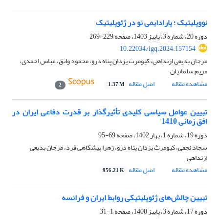
نووپلیتیک ؛ پارادایمی نو در ژئوپلیتیک
دوره 20، شماره 3، پاییز 1403، صفحه
229-269
10.22034/igq.2024.157154
مرجان بدیعی ازنداهی، کیومرث یزدان پناه درو، محمود واثق، عباس احمدی،
مریم سلمانیان
مشاهده مقاله
اصل مقاله
1.37 M
2
تبیین عوامل سیاسی کلیدی تأثیرگذار بر قدرت دفاعی ایران در
افق زمانی 1410
دوره 19، شماره 1، بهار 1402، صفحه
69-95
سجاد نجفی، کیومرث یزدان پناه درو، زهرا پیشگاهی فرد، مرجان بدیعی
ازنداهی
مشاهده مقاله
اصل مقاله
956.21 K
تبیین چالش‌های ژئوپلیتیکی روابط ایران و فرانسه
دوره 17، شماره 3، پاییز 1400، صفحه
1-31