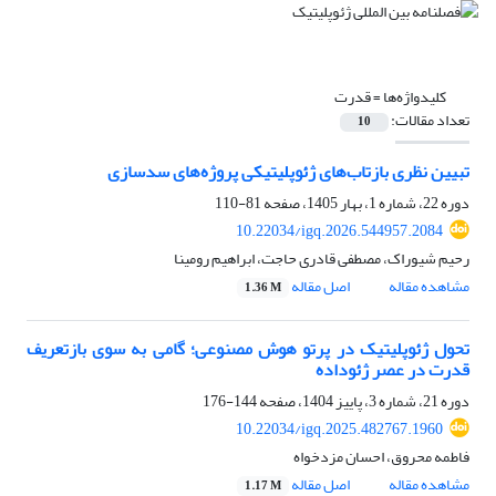
کلیدواژه‌ها =
قدرت
تعداد مقالات:
10
تبیین نظری بازتاب‌های ژئوپلیتیکی پروژه‌های سدسازی
دوره 22، شماره 1، بهار 1405، صفحه
81-110
10.22034/igq.2026.544957.2084
رحیم شیوراک، مصطفی قادری حاجت، ابراهیم رومینا
مشاهده مقاله
اصل مقاله
1.36 M
تحول ژئوپلیتیک در پرتو هوش مصنوعی؛ گامی به سوی بازتعریف
قدرت در عصر ژئوداده
دوره 21، شماره 3، پاییز 1404، صفحه
144-176
10.22034/igq.2025.482767.1960
فاطمه محروق، احسان مزدخواه
مشاهده مقاله
اصل مقاله
1.17 M