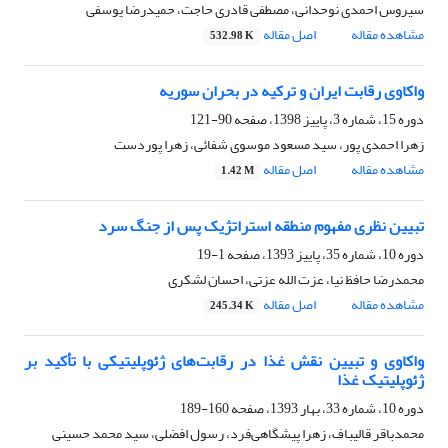
سیروس احمدی نوحدانی، مصطفی قادری حاجت، حمیدرضا یوسفی
مشاهده مقاله
اصل مقاله
532.98 K
واکاوی رقابت ایران و ترکیه در بحران سوریه
دوره 15، شماره 3، پاییز 1398، صفحه
90-121
زهرا احمدی پور، سید مسعود موسوی شفائی، زهرا پوردست
مشاهده مقاله
اصل مقاله
1.42 M
تبیین نظری مفهوم منطقه استراتژیک پس از جنگ سرد
دوره 10، شماره 35، پاییز 1393، صفحه
1-19
محمدرضا حافظ‌ نیا، عزت الله عزتی، احسان لشکری
مشاهده مقاله
اصل مقاله
245.34 K
واکاوی و تبیین نقش غذا در رقابت‌های ژئوپلیتیکی با تأکید بر
ژئوپلیتیک غذا
دوره 10، شماره 33، بهار 1393، صفحه
160-189
محمدباقر قالیباف، زهرا پیشگاهی‌‌فرد، رسول افضلی، سید محمد حسینی