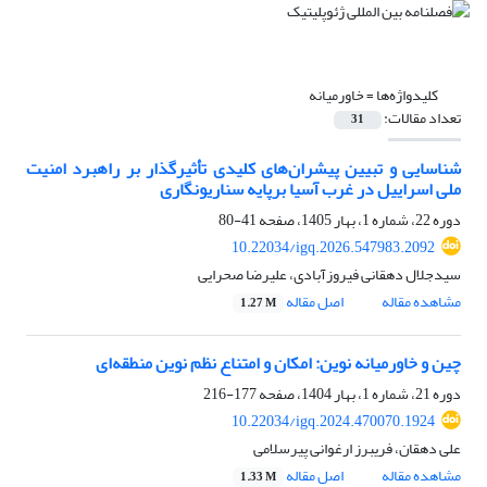
کلیدواژه‌ها =
خاورمیانه
تعداد مقالات:
31
شناسایی و تبیین پیشران‌های کلیدی تأثیرگذار بر راهبرد امنیت
ملی اسراییل در غرب آسیا برپایه سناریونگاری
دوره 22، شماره 1، بهار 1405، صفحه
41-80
10.22034/igq.2026.547983.2092
سیدجلال دهقانی فیروزآبادی، علیرضا صحرایی
مشاهده مقاله
اصل مقاله
1.27 M
چین و خاورمیانه نوین: امکان و امتناع نظم نوین منطقه‌ای
دوره 21، شماره 1، بهار 1404، صفحه
177-216
10.22034/igq.2024.470070.1924
علی دهقان، فریبرز ارغوانی پیرسلامی
مشاهده مقاله
اصل مقاله
1.33 M