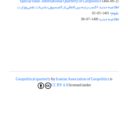
Special Issue – International Quarterly of Geopolitics
1404-09-21
اطلاعیه جدید *کسب رتبه بین المللی از کمیسیون نشریات علمی وزارت
علوم*
1401-05-02
اطلاعیه جدید
1400-07-08
Geopolitical quarterly
by
Iranian Association of Geopolitics
is
CC BY 4.0
licensed under