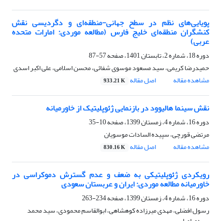
پویایی‌های نظم در سطح جهانی-منطقه‌ای و دگردیسی نقش
کنشگران منطقه‌ای خلیج فارس (مطالعه موردی: امارات متحده
عربی)
دوره 18، شماره 2، تابستان 1401، صفحه
57-87
حمیدرضا کریمی، سید مسعود موسوی شفائی، محسن اسلامی، علی اکبر اسدی
مشاهده مقاله
اصل مقاله
933.21 K
نقش سینما هالیوود در بازنمایی ژئوپلیتیک از خاورمیانه
دوره 16، شماره 4، زمستان 1399، صفحه
10-35
مرتضی قورچی، سپیده السادات موسویان
مشاهده مقاله
اصل مقاله
830.16 K
رویکردی ژئوپلیتیکی به ضعف و عدم گسترش دموکراسی در
خاورمیانه مطالعه موردی: ایران و عربستان سعودی
دوره 16، شماره 4، زمستان 1399، صفحه
234-263
رسول افضلی، مهدی میرزاده کوهشاهی، ابوالقاسم محمودی، سید محمد
سیدی اصل