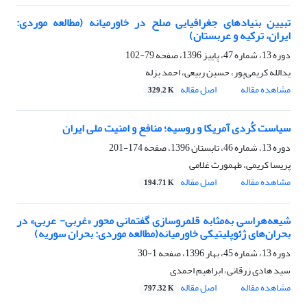
تبیین بنیادهای جغرافیایی صلح در خاورمیانه (مطالعه موردی:
ایران، ترکیه و عربستان)
دوره 13، شماره 47، پاییز 1396، صفحه
79-102
یدالله کریمی‌پور، حسین ربیعی، احمد بزله
مشاهده مقاله
اصل مقاله
329.2 K
سیاست کُردی آمریکا و روسیه؛ منافع و امنیت ملی ایران
دوره 13، شماره 46، تابستان 1396، صفحه
174-201
پریسا کریمی، طهمورث غلامی
مشاهده مقاله
اصل مقاله
194.71 K
شیعه‌‌هراسی به‌مثابه قلمروسازی گفتمانی محور «غربی- عربی» در
بحران‌های ژئوپلیتیکی خاورمیانه(مطالعه موردی: بحران سوریه)
دوره 13، شماره 45، بهار 1396، صفحه
1-30
سید هادی زرقانی، ابراهیم احمدی
مشاهده مقاله
اصل مقاله
797.32 K