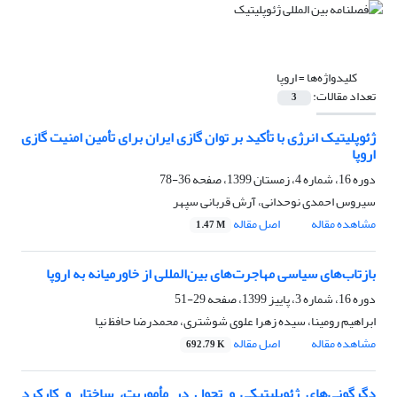
کلیدواژه‌ها =
اروپا
تعداد مقالات:
3
ژئوپلیتیک انرژی با تأکید بر توان گازی ایران برای تأمین امنیت گازی
اروپا
دوره 16، شماره 4، زمستان 1399، صفحه
36-78
سیروس احمدی نوحدانی، آرش قربانی سپهر
مشاهده مقاله
اصل مقاله
1.47 M
بازتاب‌های سیاسی مهاجرت‌های بین‌المللی از خاورمیانه به اروپا
دوره 16، شماره 3، پاییز 1399، صفحه
29-51
ابراهیم رومینا، سیده زهرا علوی شوشتری، محمدرضا حافظ نیا
مشاهده مقاله
اصل مقاله
692.79 K
دگرگونی‌های ژئوپلیتیکی و تحول در مأموریت‌، ساختار و کارکرد