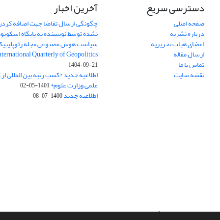
دسترسی سریع
آخرین اخبار
صفحه اصلی
چگونگی ارسال تقاضا جهت اضافه کردن 
درباره نشریه
نشده توسط نویسنده به پایگاه اسکوپ
اعضای هیات تحریریه
سیاست هوش مصنوعی مجله ژئوپلیتی
ارسال مقاله
International Quarterly of Geopolitics
تماس با ما
1404-09-21
نقشه سایت
اطلاعیه جدید *کسب رتبه بین المللی ا
علمی وزارت علوم*
1401-05-02
اطلاعیه جدید
1400-07-08
سامانه مدیریت نشریات علمی.
طراحی و پیاده سازی از
سیناوب