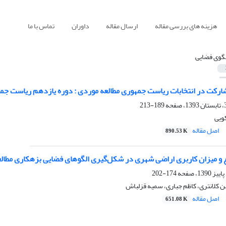
هزینه های بررسی مقاله
ارسال مقاله
داوران
تماس با ما
لگوی فضایی
ارکت در انتخابات ریاست جمهوری مطالعه موردی : دوره یازدهم ریاست جم
189-213
ویی
اصل مقاله
890.53 K
ع و میزان کاربری اراضی شهری در شکل‌گیری الگوهای فضایی بزهکاری مطالع
174-202
کلانتری، کاظم جباری، سمیه قزلباش
اصل مقاله
651.08 K