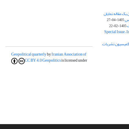
یک مقاله نمایان
وس
1405-04-27
ک
1405-02-22
Special Issue – 
ز کمیسیون نشریات
Geopolitical quarterly
by
Iranian Association of
CC BY 4.0
Geopolitics
is licensed under