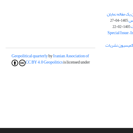
یک مقاله نمایان
وس
1405-04-27
ک
1405-02-22
Special Issue – 
ز کمیسیون نشریات
Geopolitical quarterly
by
Iranian Association of
CC BY 4.0
Geopolitics
is licensed under