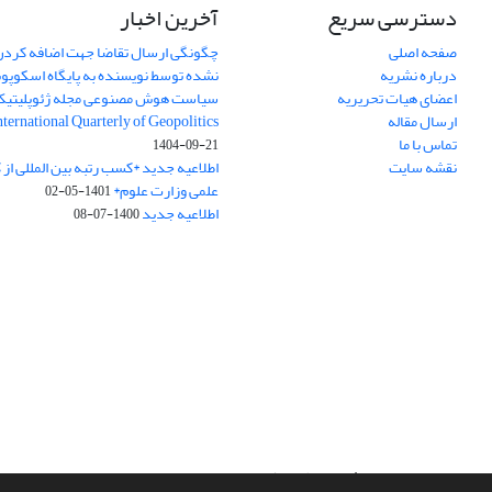
دسترسی سریع
آخرین اخبار
صفحه اصلی
چگونگی ارسال تقاضا جهت اضافه کردن 
درباره نشریه
نشده توسط نویسنده به پایگاه اسکوپ
اعضای هیات تحریریه
سیاست هوش مصنوعی مجله ژئوپلیتی
ارسال مقاله
International Quarterly of Geopolitics
تماس با ما
1404-09-21
نقشه سایت
اطلاعیه جدید *کسب رتبه بین المللی ا
علمی وزارت علوم*
1401-05-02
اطلاعیه جدید
1400-07-08
سامانه مدیریت نشریات علمی.
طراحی و پیاده سازی از
سیناوب