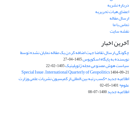
درباره نشریه
اعضای هیات تحریریه
ارسال مقاله
تماس با ما
نقشه سایت
آخرین اخبار
چگونگی ارسال تقاضا جهت اضافه کردن یک مقاله نمایان نشده توسط
نویسنده به پایگاه اسکوپوس
1405-04-27
سیاست هوش مصنوعی مجله ژئوپلیتیک
1405-02-22
Special Issue – International Quarterly of Geopolitics
1404-09-21
اطلاعیه جدید *کسب رتبه بین المللی از کمیسیون نشریات علمی وزارت
علوم*
1401-05-02
اطلاعیه جدید
1400-07-08