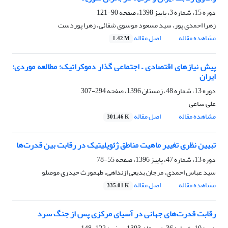
دوره 15، شماره 3، پاییز 1398، صفحه
90-121
زهرا احمدی پور، سید مسعود موسوی شفائی، زهرا پوردست
مشاهده مقاله
اصل مقاله
1.42 M
پیش نیازهای اقتصادی – اجتماعی گذار دموکراتیک؛ مطالعه موردی:
ایران
دوره 13، شماره 48، زمستان 1396، صفحه
294-307
علی ساعی
مشاهده مقاله
اصل مقاله
301.46 K
تبیین نظری تغییر ماهیت مناطق ژئوپلیتیک در رقابت بین قدرت‌‌ها
دوره 13، شماره 47، پاییز 1396، صفحه
55-78
سید عباس احمدی، مرجان بدیعی ازنداهی، طهمورث حیدری موصلو
مشاهده مقاله
اصل مقاله
335.01 K
رقابت قدرت‌های جهانی در آسیای مرکزی پس از جنگ سرد