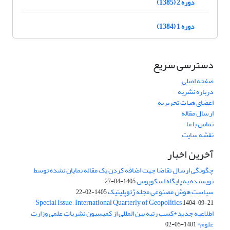
دوره 2 (1385)
دوره 1 (1384)
دسترسی سریع
صفحه اصلی
درباره نشریه
اعضای هیات تحریریه
ارسال مقاله
تماس با ما
نقشه سایت
آخرین اخبار
چگونگی ارسال تقاضا جهت اضافه کردن یک مقاله نمایان نشده توسط
نویسنده به پایگاه اسکوپوس
1405-04-27
سیاست هوش مصنوعی مجله ژئوپلیتیک
1405-02-22
Special Issue – International Quarterly of Geopolitics
1404-09-21
اطلاعیه جدید *کسب رتبه بین المللی از کمیسیون نشریات علمی وزارت
علوم*
1401-05-02