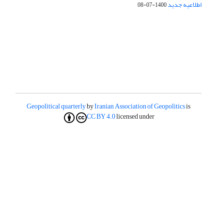
اطلاعیه جدید
1400-07-08
Geopolitical quarterly
by
Iranian Association of Geopolitics
is
CC BY 4.0
licensed under