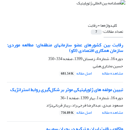
کلیدواژه‌ها =
رقابت
تعداد مقالات:
7
رقابت بین کشورهای عضو سازمانهای منطقه‌ای؛ مطالعه موردی:
سازمان همکاری اقتصادی (اکو)
دوره 16، شماره 4، زمستان 1399، صفحه
334-350
حسین مختاری هشی
مشاهده مقاله
اصل مقاله
681.54 K
تبیین مولفه های ژئوپلیتیکی موثر بر شکل‌گیری روابط استراتژیک
دوره 16، شماره 1، بهار 1399، صفحه
1-36
مسعود عبدی، عبدالرضا فرجی راد، ریباز قربانی‌نژاد
مشاهده مقاله
اصل مقاله
756.89 K
واکاوی رقابت ایران و ترکیه در بحران سوریه