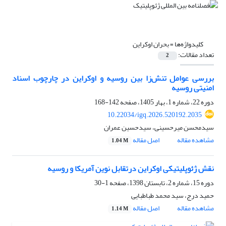
کلیدواژه‌ها =
بحران اوکراین
تعداد مقالات:
2
بررسی عوامل تنش‌زا بین روسیه و اوکراین در چارچوب اسناد
امنیتی روسیه
دوره 22، شماره 1، بهار 1405، صفحه
142-168
10.22034/igq.2026.520192.2035
سیدمحسن میرحسینی، سیدحسین عمران
مشاهده مقاله
اصل مقاله
1.04 M
نقش ژئوپلیتیکی اوکراین درتقابل نوین آمریکا و روسیه
دوره 15، شماره 2، تابستان 1398، صفحه
1-30
حمید درج، سید محمد طباطبایی
مشاهده مقاله
اصل مقاله
1.14 M