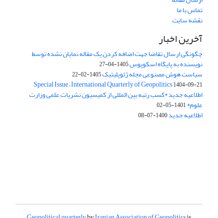
تماس با ما
نقشه سایت
آخرین اخبار
چگونگی ارسال تقاضا جهت اضافه کردن یک مقاله نمایان نشده توسط
نویسنده به پایگاه اسکوپوس
1405-04-27
سیاست هوش مصنوعی مجله ژئوپلیتیک
1405-02-22
Special Issue – International Quarterly of Geopolitics
1404-09-21
اطلاعیه جدید *کسب رتبه بین المللی از کمیسیون نشریات علمی وزارت
علوم*
1401-05-02
اطلاعیه جدید
1400-07-08
Geopolitical quarterly
by
Iranian Association of Geopolitics
is