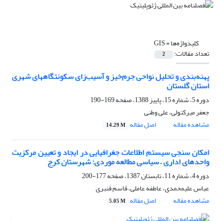
کلیدواژه‌ها =
GIS
تعداد مقالات:
2
پهنه‌بندی و تحلیل نواحی جرم‌خیز و آسیب‌زای سکونتگاههای شهری
استان گلستان
دوره 5، شماره 15، پاییز 1388، صفحه
169-190
جعفر میرکتولی، علی وطنی
مشاهده مقاله
اصل مقاله
14.29 M
امکان‌ سنجی سیستم اطلاعات جغرافیایی در ایجاد و تعیین مرکزیت
واحد‌های اداری – سیاسی مطالعه موردی: شهرستان کرج
دوره 4، شماره 11، تابستان 1387، صفحه
177-200
عباس علیمحمدی، عاطفه عاملی، قاسم قنبری
مشاهده مقاله
اصل مقاله
5.05 M