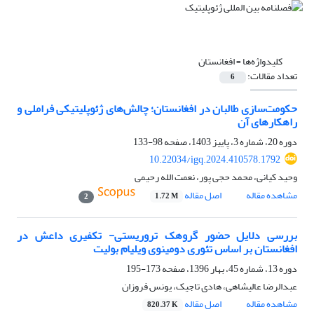
کلیدواژه‌ها =
افغانستان
تعداد مقالات:
6
حکومت‌سازی طالبان در افغانستان؛ چالش‌های ژئوپلیتیکی فراملی و
راهکارهای آن
دوره 20، شماره 3، پاییز 1403، صفحه
98-133
10.22034/igq.2024.410578.1792
وحید کیانی، محمد حجی پور، نعمت الله رحیمی
مشاهده مقاله
اصل مقاله
1.72 M
2
بررسی دلایل حضور گروهک تروریستی- تکفیری داعش در
افغانستان بر اساس تئوری دومینوی ویلیام بولیت
دوره 13، شماره 45، بهار 1396، صفحه
173-195
عبدالرضا عالیشاهی، هادی تاجیک، یونس فروزان
مشاهده مقاله
اصل مقاله
820.37 K