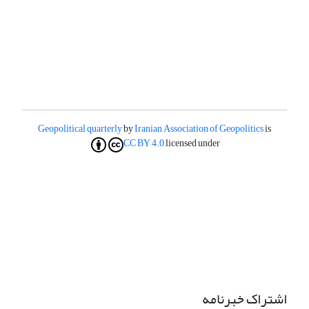
Geopolitical quarterly
by
Iranian Association of Geopolitics
is
CC BY 4.0
licensed under
اشتراک خبرنامه