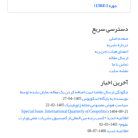
دوره 1 (1384)
دسترسی سریع
صفحه اصلی
درباره نشریه
اعضای هیات تحریریه
ارسال مقاله
تماس با ما
نقشه سایت
آخرین اخبار
چگونگی ارسال تقاضا جهت اضافه کردن یک مقاله نمایان نشده توسط
نویسنده به پایگاه اسکوپوس
1405-04-27
سیاست هوش مصنوعی مجله ژئوپلیتیک
1405-02-22
Special Issue – International Quarterly of Geopolitics
1404-09-21
اطلاعیه جدید *کسب رتبه بین المللی از کمیسیون نشریات علمی وزارت
علوم*
1401-05-02
اطلاعیه جدید
1400-07-08