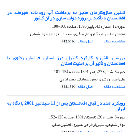
تحلیل سازوکارهای منجر به برداشت آب رودخانه هیرمند در
افغانستان با تأکید بر پروژه دولت سازی در آن کشور
دوره 12، شماره 43، پاییز 1395، صفحه
168-190
محمدرضا شهبازبگیان، علی باقری، سید مسعود موسوی شفایی
مشاهده مقاله
اصل مقاله
412.55 K
بررسی نقش و کارکرد کنترل مرز استان خراسان رضوی با
افغانستان و تأثیر آن بر امنیت استان
دوره 8، شماره 27، پاییز 1391، صفحه
154-181
علی اصغر روشن، حسن سعادتی جعفرآبادی
مشاهده مقاله
اصل مقاله
868.15 K
رویکرد هند در قبال افغانستان پس از 11 سپتامبر 2001:با نگاه به
ایران
دوره 8، شماره 26، تابستان 1391، صفحه
125-152
نوذر شفیعی، شهریار فرجی نصیری، افشین متقی
مشاهده مقاله
اصل مقاله