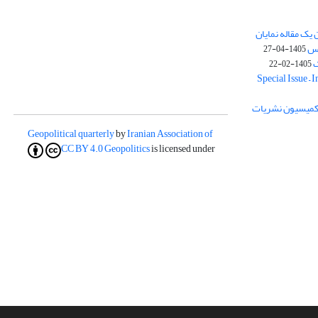
یک مقاله نمایان
وس
1405-04-27
ک
1405-02-22
Special Issue – 
ز کمیسیون نشریات
Geopolitical quarterly
by
Iranian Association of
CC BY 4.0
Geopolitics
is licensed under