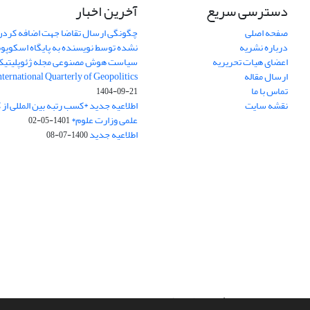
دسترسی سریع
آخرین اخبار
صفحه اصلی
چگونگی ارسال تقاضا جهت اضافه کردن 
درباره نشریه
نشده توسط نویسنده به پایگاه اسکوپ
اعضای هیات تحریریه
سیاست هوش مصنوعی مجله ژئوپلیتی
ارسال مقاله
International Quarterly of Geopolitics
تماس با ما
1404-09-21
نقشه سایت
اطلاعیه جدید *کسب رتبه بین المللی ا
علمی وزارت علوم*
1401-05-02
اطلاعیه جدید
1400-07-08
سامانه مدیریت نشریات علمی.
طراحی و پیاده سازی از
سیناوب