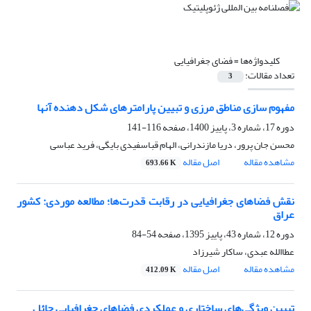
کلیدواژه‌ها =
فضای جغرافیایی
تعداد مقالات:
3
مفهوم سازی مناطق مرزی و تبیین پارامترهای شکل دهنده آنها
دوره 17، شماره 3، پاییز 1400، صفحه
116-141
محسن جان پرور، دریا مازندرانی، الهام قباسفیدی بایگی، فرید عباسی
مشاهده مقاله
اصل مقاله
693.66 K
نقش فضاهای جغرافیایی در رقابت قدرت‌ها؛ مطالعه موردی: کشور
عراق
دوره 12، شماره 43، پاییز 1395، صفحه
54-84
عطاالله عبدی، ساکار شیرزاد
مشاهده مقاله
اصل مقاله
412.09 K
تبیین ویژگی‌های ساختاری و عملکردی فضاهای جغرافیایی حائل