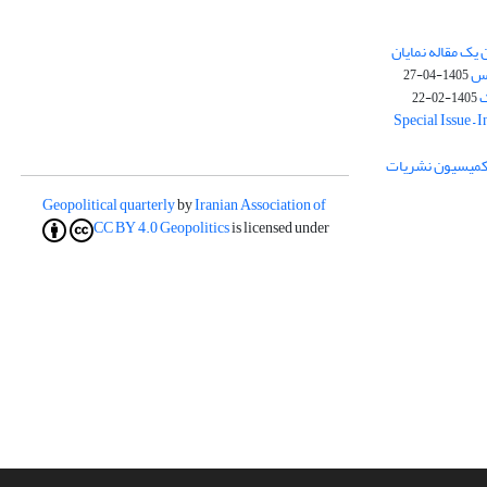
یک مقاله نمایان
وس
1405-04-27
ک
1405-02-22
Special Issue – 
ز کمیسیون نشریات
Geopolitical quarterly
by
Iranian Association of
CC BY 4.0
Geopolitics
is licensed under