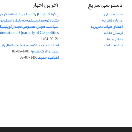
دسترسی سریع
آخرین اخبار
صفحه اصلی
چگونگی ارسال تقاضا جهت اضافه کردن 
درباره نشریه
نشده توسط نویسنده به پایگاه اسکوپ
اعضای هیات تحریریه
سیاست هوش مصنوعی مجله ژئوپلیتی
ارسال مقاله
International Quarterly of Geopolitics
تماس با ما
1404-09-21
نقشه سایت
اطلاعیه جدید *کسب رتبه بین المللی ا
علمی وزارت علوم*
1401-05-02
اطلاعیه جدید
1400-07-08
سامانه مدیریت نشریات علمی.
طراحی و پیاده سازی از
سیناوب