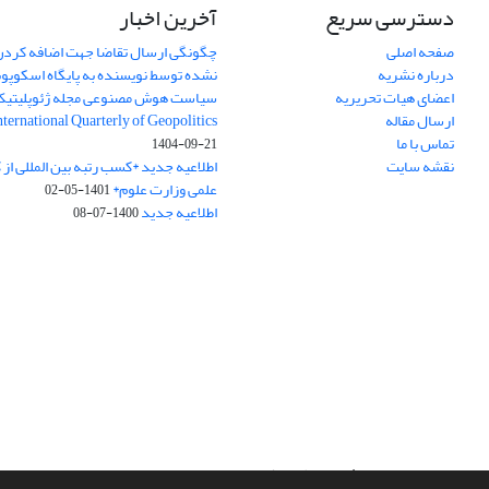
دسترسی سریع
آخرین اخبار
صفحه اصلی
چگونگی ارسال تقاضا جهت اضافه کردن 
درباره نشریه
نشده توسط نویسنده به پایگاه اسکوپ
اعضای هیات تحریریه
سیاست هوش مصنوعی مجله ژئوپلیتی
ارسال مقاله
International Quarterly of Geopolitics
تماس با ما
1404-09-21
نقشه سایت
اطلاعیه جدید *کسب رتبه بین المللی ا
علمی وزارت علوم*
1401-05-02
اطلاعیه جدید
1400-07-08
سامانه مدیریت نشریات علمی.
طراحی و پیاده سازی از
سیناوب