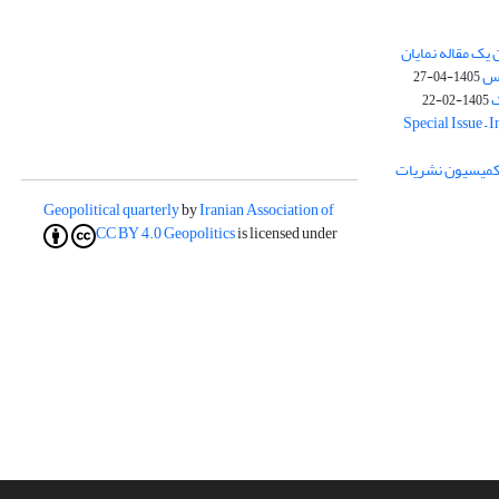
یک مقاله نمایان
وس
1405-04-27
ک
1405-02-22
Special Issue – 
ز کمیسیون نشریات
Geopolitical quarterly
by
Iranian Association of
CC BY 4.0
Geopolitics
is licensed under