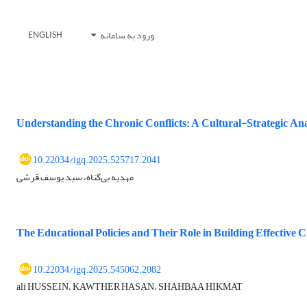
ورود به سامانه
ENGLISH
Understanding the Chronic Conflicts: A Cultural-Strategic Anal
10.22034/igq.2025.525717.2041
مهدیه بی‌گناه، سید یوسف قرشی
The Educational Policies and Their Role in Building Effective 
10.22034/igq.2025.545062.2082
ali HUSSEIN، KAWTHER HASAN، SHAHBAA HIKMAT