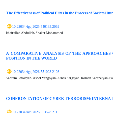
The Effectiveness of Political Elites in the Process of Societal I
10.22034/igq.2025.540133.2062
khairullah Abdullah، Shaker Mohammed
A COMPARATIVE ANALYSIS OF THE APPROACHES 
POSITION IN THE WORLD
10.22034/igq.2026.551023.2103
Vahram Petrosyan، Ashot Yengoyan، Arnak Sargsyan، Roman Karapetyan، P
CONFRONTATION OF CYBER TERRORISM: INTERNA
10.22034/igq.2026.553528.2111