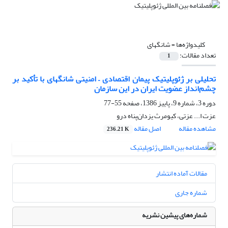
کلیدواژه‌ها =
شانگهای
تعداد مقالات:
1
تحلیلی بر ژئوپلیتیک پیمان اقتصادی – امنیتی شانگهای با تأکید بر
چشم‌انداز عضویت ایران در این سازمان
دوره 3، شماره 9، پاییز 1386، صفحه
55-77
عزت ا... عزتی، کیومرث یزدان‌پناه درو
مشاهده مقاله
اصل مقاله
236.21 K
مقالات آماده انتشار
شماره جاری
شماره‌های پیشین نشریه