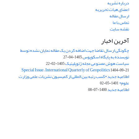
درباره نشریه
اعضای هیات تحریریه
ارسال مقاله
تماس با ما
نقشه سایت
آخرین اخبار
چگونگی ارسال تقاضا جهت اضافه کردن یک مقاله نمایان نشده توسط
نویسنده به پایگاه اسکوپوس
1405-04-27
سیاست هوش مصنوعی مجله ژئوپلیتیک
1405-02-22
Special Issue – International Quarterly of Geopolitics
1404-09-21
اطلاعیه جدید *کسب رتبه بین المللی از کمیسیون نشریات علمی وزارت
علوم*
1401-05-02
اطلاعیه جدید
1400-07-08