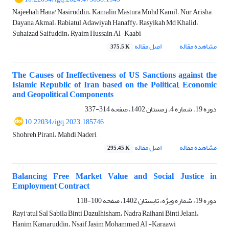
Najeehah Hana' Nasiruddin، Kamalin Mastura Mohd Kamil، Nur Arisha
Dayana Akmal، Rabiatul Adawiyah Hanaffy، Rasyikah Md Khalid،
Suhaizad Saifuddin، Ryaim Hussain Al-Kaabi
مشاهده مقاله
اصل مقاله
375.5 K
The Causes of Ineffectiveness of US Sanctions against the
Islamic Republic of Iran based on the Political, Economic
and Geopolitical Components
دوره 19، شماره 4، زمستان 1402، صفحه
314-337
10.22034/igq.2023.185746
Shohreh Pirani، Mahdi Naderi
مشاهده مقاله
اصل مقاله
295.45 K
Balancing Free Market Value and Social Justice in
Employment Contract
دوره 19، شماره ویژه، تابستان 1402، صفحه
100-118
Rayi'atul Sal Sabila Binti Dazulhisham، Nadra Raihani Binti Jelani،
Hanim Kamaruddin، Nsaif Jasim Mohammed Al -Karaawi