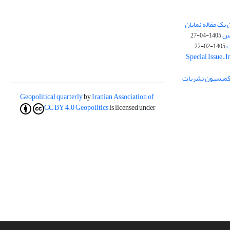
یک مقاله نمایان
وس
1405-04-27
ک
1405-02-22
Special Issue – 
ز کمیسیون نشریات
Geopolitical quarterly
by
Iranian Association of
CC BY 4.0
Geopolitics
is licensed under