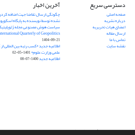
دسترسی سریع
آخرین اخبار
صفحه اصلی
چگونگی ارسال تقاضا جهت اضافه کردن 
درباره نشریه
نشده توسط نویسنده به پایگاه اسکوپ
اعضای هیات تحریریه
سیاست هوش مصنوعی مجله ژئوپلیتی
ارسال مقاله
International Quarterly of Geopolitics
تماس با ما
1404-09-21
نقشه سایت
اطلاعیه جدید *کسب رتبه بین المللی ا
علمی وزارت علوم*
1401-05-02
اطلاعیه جدید
1400-07-08
سامانه مدیریت نشریات علمی.
طراحی و پیاده سازی از
سیناوب