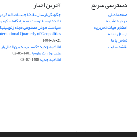
دسترسی سریع
آخرین اخبار
صفحه اصلی
چگونگی ارسال تقاضا جهت اضافه کردن 
درباره نشریه
نشده توسط نویسنده به پایگاه اسکوپ
اعضای هیات تحریریه
سیاست هوش مصنوعی مجله ژئوپلیتی
ارسال مقاله
International Quarterly of Geopolitics
تماس با ما
1404-09-21
نقشه سایت
اطلاعیه جدید *کسب رتبه بین المللی ا
علمی وزارت علوم*
1401-05-02
اطلاعیه جدید
1400-07-08
سامانه مدیریت نشریات علمی.
طراحی و پیاده سازی از
سیناوب