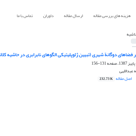
هزینه های بررسی مقاله
ارسال مقاله
داوران
تماس با ما
اشیه
 فضاهای دوگانة شهری (تبیین ژئوپلیتیکی الگوهای نابرابری در حاشیه کل
131-156
 عبداللهی
اصل مقاله
232.73 K