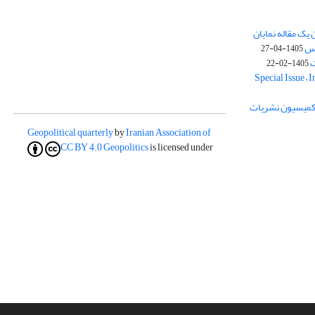
یک مقاله نمایان
وس
1405-04-27
ک
1405-02-22
Special Issue – 
ز کمیسیون نشریات
Geopolitical quarterly
by
Iranian Association of
CC BY 4.0
Geopolitics
is licensed under