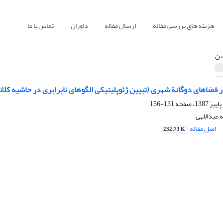
هزینه های بررسی مقاله
ارسال مقاله
داوران
تماس با ما
تن
 فضاهای دوگانة شهری (تبیین ژئوپلیتیکی الگوهای نابرابری در حاشیه کل
131-156
 عبداللهی
اصل مقاله
232.73 K