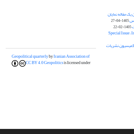
یک مقاله نمایان
وس
1405-04-27
ک
1405-02-22
Special Issue – 
ز کمیسیون نشریات
Geopolitical quarterly
by
Iranian Association of
CC BY 4.0
Geopolitics
is licensed under