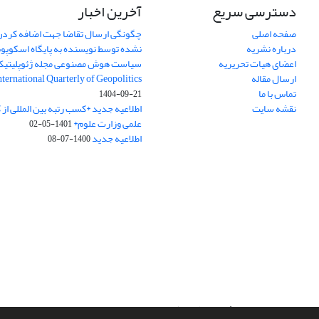
دسترسی سریع
آخرین اخبار
صفحه اصلی
چگونگی ارسال تقاضا جهت اضافه کردن 
درباره نشریه
نشده توسط نویسنده به پایگاه اسکوپ
اعضای هیات تحریریه
سیاست هوش مصنوعی مجله ژئوپلیتی
ارسال مقاله
International Quarterly of Geopolitics
تماس با ما
1404-09-21
نقشه سایت
اطلاعیه جدید *کسب رتبه بین المللی ا
علمی وزارت علوم*
1401-05-02
اطلاعیه جدید
1400-07-08
سامانه مدیریت نشریات علمی.
طراحی و پیاده سازی از
سیناوب