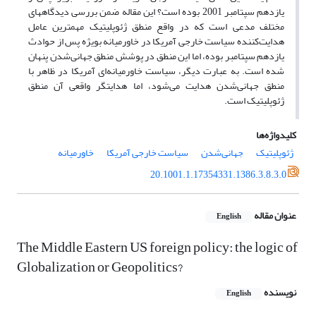
یازدهم سپتامبر 2001 بوده است؟ این مقاله ضمن بررسی دیدگاههای
مختلف مدعی است که در واقع منطق ژئوپلیتیک مهمترین عامل
هدایت‌کننده سیاست خارجی آمریکا در خاورمیانه بویژه پس از حوادث
یازدهم سپتامبر بوده، اما این منطق در پوشش منطق جهانی‌شدن پنهان
شده است. به عبارت دیگر، سیاست خاورمیانه‌ای آمریکا در ظاهر با
منطق جهانی‌شدن هدایت می‌‌شود، اما هدایتگر واقعی آن منطق
ژئوپلیتیک است.
کلیدواژه‌ها
ژئوپلیتیک
جهانی‌شدن
سیاست خارجی آمریکا
خاورمیانه
20.1001.1.17354331.1386.3.8.3.0
عنوان مقاله
English
The Middle Eastern US foreign policy: the logic of
Globalization or Geopolitics?
نویسنده
English