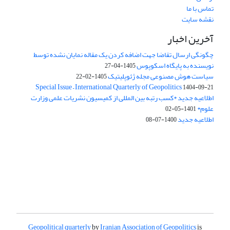
تماس با ما
نقشه سایت
آخرین اخبار
چگونگی ارسال تقاضا جهت اضافه کردن یک مقاله نمایان نشده توسط
نویسنده به پایگاه اسکوپوس
1405-04-27
سیاست هوش مصنوعی مجله ژئوپلیتیک
1405-02-22
Special Issue – International Quarterly of Geopolitics
1404-09-21
اطلاعیه جدید *کسب رتبه بین المللی از کمیسیون نشریات علمی وزارت
علوم*
1401-05-02
اطلاعیه جدید
1400-07-08
Geopolitical quarterly
by
Iranian Association of Geopolitics
is