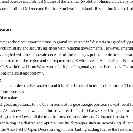
itical Science and Political Studies of the Islamic Revolution, Shahed University, T
sor of Political Science and Political Studies of the Islamic Revolution, Shahed Univ
bstract
n
tes, as the most important trans-regional active state in West Asia, has gradually gain
ous military and security alliances with regional governments. However, emerging
, coupled with the deliberate decision of the country's political elite to tempo
mportance of the region and subsequent the U.S withdrawal. And the focus is on are
e U.S withdrawal from West Asia in the light of regional goals and strategies. The ma
ts regional strategic policy?”.
y
method is descriptive-analytic and it is a fundamental in terms of its nature. The 
online resources.
Discussion
of great importance to the U.S in terms of its geostrategic position, its vast fossil
t Asia shows an upward and intrusive trend. The U.S has set specific goals for its
ring the free flow of oil, the trade in arms and arms sales, and China and Russia. Ach
 achieving the desired and optimal results. Strategies such as networking, allian
the Arab NATO, Open Doors strategy in war, baiting, adding fuel to the fire, disi