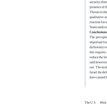
security elite
presence of t
Threats to th
qualitative a
reaction forc
States seeks t
Conclusions
The perceptio
important for
dichotomy ove
this requires
reduce the le
said, however
out. The stra
Israel, the d
have caused t
The U.S
West