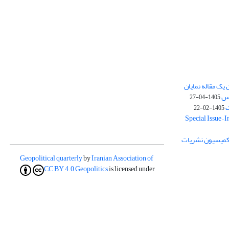
یک مقاله نمایان
وس
1405-04-27
ک
1405-02-22
Special Issue – 
ز کمیسیون نشریات
Geopolitical quarterly
by
Iranian Association of
CC BY 4.0
Geopolitics
is licensed under