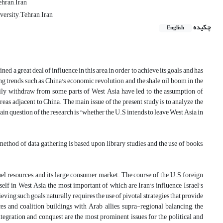
ehran, Iran
ersity, Tehran, Iran
چکیده
English
ed a great deal of influence in this area in order to achieve its goals, and has
 trends such as China's economic revolution and the shale oil boom in the
rarily withdraw from some parts of West Asia have led to the assumption of
as adjacent to China. The main issue of the present study is to analyze the
in question of the research is “whether the U.S intends to leave West Asia in
method of data gathering is based upon library studies and the use of books,
 fuel resources, and its large consumer market. The course of the U.S foreign
elf in West Asia, the most important of which are Iran's influence, Israel's
ieving such goals naturally requires the use of pivotal strategies that provide
ces and coalition buildings with Arab allies, supra-regional balancing, the
ntegration and conquest are the most prominent issues for the political and