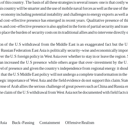
s of this country. The basis of all these strategies is several issues: one is that co
his country will be smarter and the use of mobile naval forces as well as the use of
e economy including potential instability and challenges to energy exports as well as
nd cost-effective presence has emerged in recent years. Qualitative presence of thi
es, and cost-effective presence is also applied in the form of partial security and tr
o place the burden of security costs on its traditional allies and to intervene directly o
n of the U.S withdrawal from the Middle East is an exaggerated fact, but the U.S
 Russian Federation, East Asia is politically, security-wise, and economically importa
r the U.S foreign policy in West Asia over whether to stay in or leave the region. S
 an increased the U.S presence, while others argue that over-investment by the U.S
vel of presence, and given the country's independence from regional energy, it sho
, that the U.S Middle East policy will not undergo a complete transformation in the 
tegic importance of West Asia and the field evidence do not support this claim; Stat
efense of Arab allies, the serious challenge of great powers such as China and Russia,
he claim of the U.S withdrawal from West Asia not be documented with field facts in
 Asia
Buck-Passing
Containment
Offensive Realism