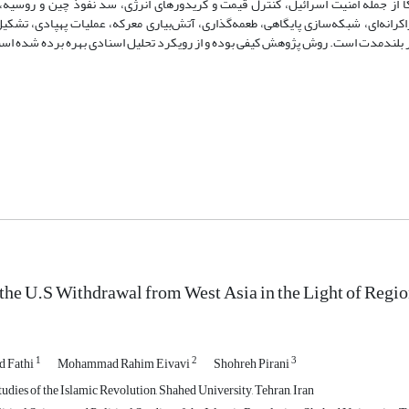
 از جمله امنیت اسرائیل، کنترل قیمت و کریدورهای انرژی، سد نفوذ چین و روسیه،
کرانه‌ای، شبکه‌سازی پایگاهی، طعمه‌گذاری، آتش‌بیاری معرکه، عملیات پهپادی، تشکیل
ر بلندمدت است. روش پژوهش کیفی بوده و از رویکرد تحلیل اسنادی بهره برده شده اس
 the U.S Withdrawal from West Asia in the Light of Regio
1
2
3
 Fathi
Mohammad Rahim Eivavi
Shohreh Pirani
udies of the Islamic Revolution, Shahed University, Tehran, Iran