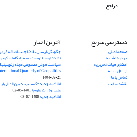
مراجع
دسترسی سریع
آخرین اخبار
صفحه اصلی
چگونگی ارسال تقاضا جهت اضافه کردن 
درباره نشریه
نشده توسط نویسنده به پایگاه اسکوپ
اعضای هیات تحریریه
سیاست هوش مصنوعی مجله ژئوپلیتی
ارسال مقاله
International Quarterly of Geopolitics
تماس با ما
1404-09-21
نقشه سایت
اطلاعیه جدید *کسب رتبه بین المللی ا
علمی وزارت علوم*
1401-05-02
اطلاعیه جدید
1400-07-08