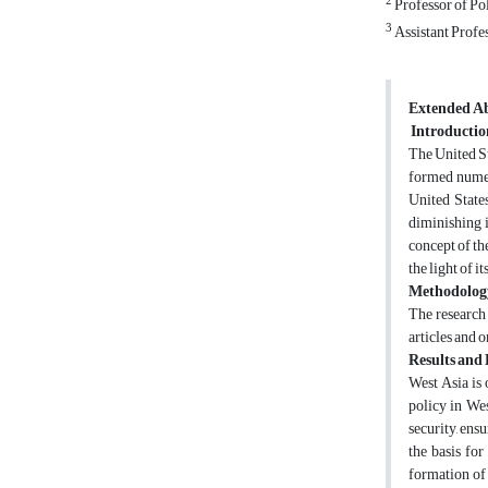
2
Professor of Pol
3
Assistant Profes
Extended A
Introductio
The United Sta
formed numer
United States
diminishing i
concept of th
the light of i
Methodolog
The research 
articles and 
Results and 
West Asia is 
policy in Wes
security, ensu
the basis for
formation of 