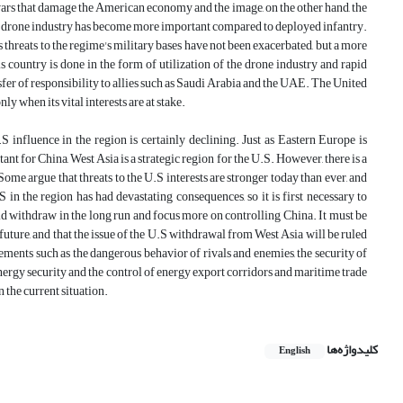
stly wars that damage the American economy and the image, on the other hand, the
 the drone industry has become more important compared to deployed infantry.
 threats to the regime's military bases have not been exacerbated, but a more
s country is done in the form of utilization of the drone industry and rapid
ansfer of responsibility to allies such as Saudi Arabia and the UAE. The United
nly when its vital interests are at stake.
 influence in the region is certainly declining. Just as Eastern Europe is
nt for China, West Asia is a strategic region for the U.S. However, there is a
ome argue that threats to the U.S interests are stronger today than ever, and
 in the region has had devastating consequences, so it is first necessary to
uld withdraw in the long run and focus more on controlling China. It must be
future, and that the issue of the U.S withdrawal from West Asia will be ruled
ements such as the dangerous behavior of rivals and enemies, the security of
 energy security and the control of energy export corridors and maritime trade
 the current situation.
کلیدواژه‌ها
English