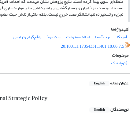
منطقه‌ای سوق پیدا کرده است. نتایج پژوهش نشان می‌دهد که اهداف آمریکا
تسلیحات و سد نفوذ ایران و جستارگشایی از راهبردهایی نظیر موازنه‌سازی فرا
تجزیه و تسخیر نه تنها نشانگر قصد خروج نیست، بلکه حاکی از تلاش جهت حضو
کلیدواژه‌ها
آمریکا
غرب آسیا
احاله مسئولیت
سدنفوذ
واقع‌گرایی تهاجمی
20.1001.1.17354331.1401.18.66.7.5
موضوعات
ژئوپلیتیک
عنوان مقاله
English
nal Strategic Policy
نویسندگان
English