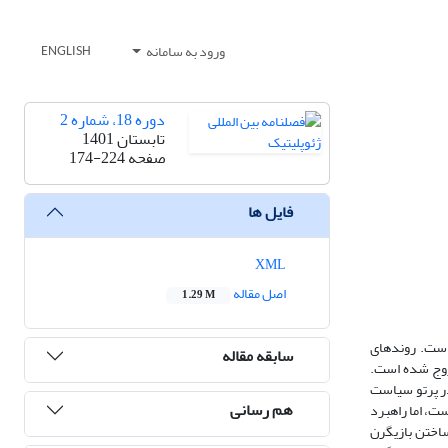
ورود به سامانه
ENGLISH
دوره 18، شماره 2
تابستان 1401
صفحه
174-224
فایل ها
XML
اصل مقاله
1.29 M
 است. روندهای
سابقه مقاله
روج شده است.
در پرتو سیاست
هم رسانی
ت، اما راهبرد
ساختن بازیگرن