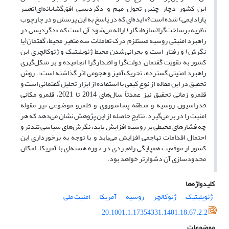
این کشور دچار چنین تحول مهم و دگردیسی افق‌گشایانه‌ای(تغییر
پارادایمی) شده است؟» ایده‌ای که در پاسخ به این پرسش و در چارچوب
نظریه برساخت‌گرا(سازه‌انگار) ارائه می‌شود آن است که «دگردیسی در
راهبرد امنیتی روسیه مستلزم درک تعاملات سه متغیر محیط، گفتمان(یا
نگرش) و رفتار است و بحرانی‌شدن محیط ژئوپلیتیک و ژئوکالچری این
کشور به تقویت گفتمان دولت‌گرا و اقتدارگرا انجامیده و بر شکل‌گیری
راهبرد امنیتی گسترده، تحریک‌آمیز و هجومی اثر گذاشته است». روش
تحقیق در این مقاله از نوع کیفی با استفاده از ابزار تحلیل گفتمانی است و
قلمرو زمانی تحقیق نیز عمدتاً سال‌های 2014 تا 2021، قلمرو مکانی
فدراسیون روسیه و منطقه پساشوروی و قلمرو موضوعی نیز مقوله
امنیت را در بر می‌گیرد. نتایج حاصله از این پژوهش نشان می‌دهد که هر
چه فشارهای محیطی بر روسیه افزایش یابد، نگرش‌های سیاسی تندتر و
احتمال اقدامات تهاجمی افزایش می‌یابد و با توجه به برخورداری این
کشور از موقعیت همپایگی راهبردی در حوزه هسته‌ای با آمریکا، امکان
محدودسازی آن دشوارتر خواهد بود.
کلیدواژه‌ها
ژئوپلیتیک
ژئوکالچر
روسیه
آمریکا
امنیت ملی
20.1001.1.17354331.1401.18.67.2.2
موضوعات