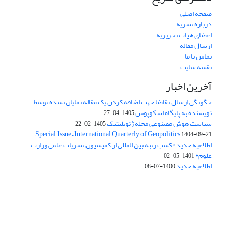
صفحه اصلی
درباره نشریه
اعضای هیات تحریریه
ارسال مقاله
تماس با ما
نقشه سایت
آخرین اخبار
چگونگی ارسال تقاضا جهت اضافه کردن یک مقاله نمایان نشده توسط
نویسنده به پایگاه اسکوپوس
1405-04-27
سیاست هوش مصنوعی مجله ژئوپلیتیک
1405-02-22
Special Issue – International Quarterly of Geopolitics
1404-09-21
اطلاعیه جدید *کسب رتبه بین المللی از کمیسیون نشریات علمی وزارت
علوم*
1401-05-02
اطلاعیه جدید
1400-07-08