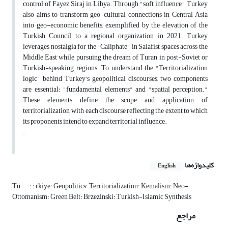
control of Fayez Siraj in Libya. Through "soft influence," Turkey
also aims to transform geo-cultural connections in Central Asia
into geo-economic benefits, exemplified by the elevation of the
Turkish Council to a regional organization in 2021. Turkey
leverages nostalgia for the "Caliphate" in Salafist spaces across the
Middle East while pursuing the dream of Turan in post-Soviet or
Turkish-speaking regions. To understand the "Territorialization
logic" behind Turkey's geopolitical discourses, two components
are essential: "fundamental elements" and "spatial perception."
These elements define the scope and application of
territorialization, with each discourse reflecting the extent to which
its proponents intend to expand territorial influence.
.
کلیدواژه‌ها
English
؛ ؛ rkiye؛ Geopolitics؛ Territorialization؛ Kemalism؛ Neo-
Tü
Ottomanism؛ Green Belt؛ Brzezinski؛ Turkish-Islamic Synthesis
مراجع