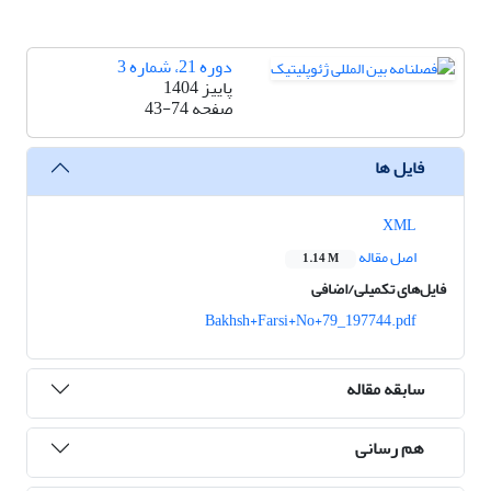
دوره 21، شماره 3
پاییز 1404
صفحه
43-74
فایل ها
XML
اصل مقاله
1.14 M
فایل‌های تکمیلی/اضافی
Bakhsh+Farsi+No+79_197744.pdf
سابقه مقاله
هم رسانی