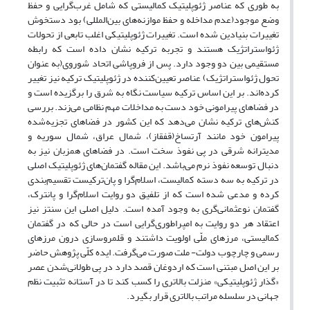
به طوری که عناصر ژئوپلیتیک کمالیستی که شامل غرب‌گرایی و حفظ
وضع موجود(عدم مداخله و حفظ موازنه‌های بین‌المللی) بود دستخوش
تغییرات بنیادین شده است. تغییرات ژئوپلیتیکی اغلب تابعی از تحولات
ژئواستراتژیک هستند و تجربه ترکیه نشان داده است که رابطه
مستقیمی بین دو وجود دارد. پس از فروپاشی اتحاد شوروی(به عنوان
تحول ژئواستراتژیک) عناصر تعیین‌کننده در ژئوپلیتیک ترکیه نیز تغییر
کرده‌اند. بر این اساس ترکیه سیاست نگاه به شرق را برگزیده است و
در فضاهای پیرامونی خود دست به مداخلات مهم نظامی می‌زند. بررسی
کنش‌های ترکیه نشان می‌دهد که این کشور در فضاهای تجزیه‌شده
پیرامون خود مانند آرتساخ(قفقاز)، شمال عراق، شمال سوریه و
مدیترانه شرقی در پی نفوذ سخت است. در فضاهای همزبان نیز به
دنبال توسعه نفوذ نرم می‌باشد. این مقاله گفتمان‌های ژئوپلیتیک اصلی
در ترکیه به سه دسته کمالیست، اسلام‌گرا و پان‌ترکیست تقسیم‌بندی
کرده و مدعی شده است که از تلفیق دو روایت اسلام‌گرا و پانترک،
گفتمان نوعثمانی‌گری به وجود آمده است. دلیل اصلی این سنتز نیز
اعتقاد هر دو روایت به امپراطوری‌گرایی است در حالی که در گفتمان
کمالیستی، مرزهای ملّی اولویت داشتند و قلمروسازی درون مرزهای
رسمی و چارچوب دولت- ملت صورت می‌گرفت. ایده کلّی پژوهش حاضر
بر این اصل مبتنی است که اردوغان قصد دارد در پی طولانی‌شدن عصر
«گذار ژئوپلیتیکی» منزلت بالاتری را کسب کند تا در آستانه تثبیت نظم
جهانی در سلسله مراتب بالاتری قرار بگیرد.