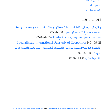
ارسال مقاله
تماس با ما
نقشه سایت
آخرین اخبار
چگونگی ارسال تقاضا جهت اضافه کردن یک مقاله نمایان نشده توسط
نویسنده به پایگاه اسکوپوس
1405-04-27
سیاست هوش مصنوعی مجله ژئوپلیتیک
1405-02-22
Special Issue – International Quarterly of Geopolitics
1404-09-21
اطلاعیه جدید *کسب رتبه بین المللی از کمیسیون نشریات علمی وزارت
علوم*
1401-05-02
اطلاعیه جدید
1400-07-08
Geopolitical quarterly
by
Iranian Association of Geopolitics
is