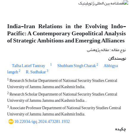
India-Iran Relations in the Evolving Indo-
Pacific: A Contemporary Geopolitical Analysis
of Strategic Ambitions and Emerging Alliances
نوع مقاله : مقاله پژوهشی
نویسندگان
1
2
Talha Latief Tantray
Shubham Singh Charak
Abhigya
2
3
langeh
R. Sudhakar
1
Research Scholar Department of National Security Studies, Central
University of Jammu, Jammu and Kashmir,India.
2
Research Scholar Department of National Security Studies, Central
University of Jammu, Jammu and Kashmir,India..
3
Associate Professor Department of National Security Studies, Central
University of Jammu, Jammu and Kashmir,India.
10.22034/igq.2024.473281.1932
چکیده