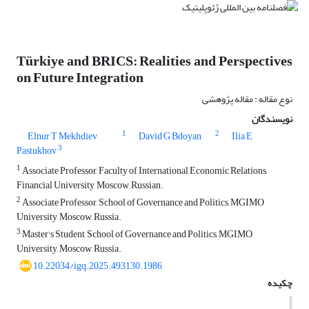
Türkiye and BRICS: Realities and Perspectives
on Future Integration
نوع مقاله : مقاله پژوهشی
نویسندگان
1
2
Elnur T Mekhdiev
David G Bdoyan
Ilia E
3
Pastukhov
1
Associate Professor, Faculty of International Economic Relations,
Financial University, Moscow, Russian.
2
Associate Professor, School of Governance and Politics, MGIMO
University, Moscow, Russia.
3
Master's Student, School of Governance and Politics, MGIMO
University, Moscow, Russia.
10.22034/igq.2025.493130.1986
چکیده