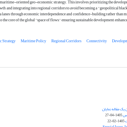
 maritime-oriented geo-economic strategy. This involves prioritizing the developm
wth and integrating into regional corridors to avoid becoming a "geopolitical blac
ea lanes through economic interdependence and confidence-building rather than mi
to the core of the global "space of flows," ensuring sustainable development, enhan
 Strategy
Maritime Policy
Regional Corridors
Connectivity
Develop
یک مقاله نمایان
وس
1405-04-27
ک
1405-02-22
Special Issue – 