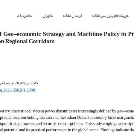
هزینه های بررسی مقاله
ارسال مقاله
داوران
تماس با ما
f Geo-economic Strategy and Maritime Policy in P
n Regional Corridors
دانشیار جغرافیای سیاسی 
gq.2026.550281.2098
orary international system, power dynamics are increasingly defined by geo-econom
 pivotal location linking Eurasia and the Indian Ocean, the country faces marginal
opolitical approaches and security-centric policies. This study employs a descrip
rial potential and its practical performance in the global arena. Findings indicate 