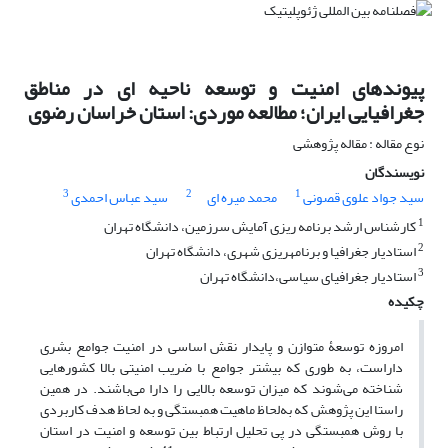
پیوندهای امنیت و توسعه ناحیه ای در مناطق
جغرافیایی ایران؛ مطالعه موردی: استان خراسان رضوی
نوع مقاله : مقاله پژوهشی
نویسندگان
3
2
1
سید جواد علوی قصونی
محمد میره ای
سید عباس احمدی
1
کارشناس ارشد برنامه ریزی آمایش سرزمین، دانشگاه تهران
2
استادیار جغرافیا و برنامهریزی شهری، دانشگاه تهران
3
استادیار جغرافیای سیاسی،دانشگاه تهران
چکیده
امروزه توسعۀ متوازن و پایدار نقش اساسی در امنیت جوامع بشری
داراست، به طوری که بیشتر جوامع با ضریب امنیتی بالا کشورهایی
شناخته می‌شوند که میزان توسعه بالایی را دارا می‌باشند. در همین
راستا این پژوهش که به‌لحاظ ماهیت همبستگی و به لحاظ هدف کاربردی
با روش همبستگی در پی تحلیل ارتباط بین توسعه و امنیت در استان