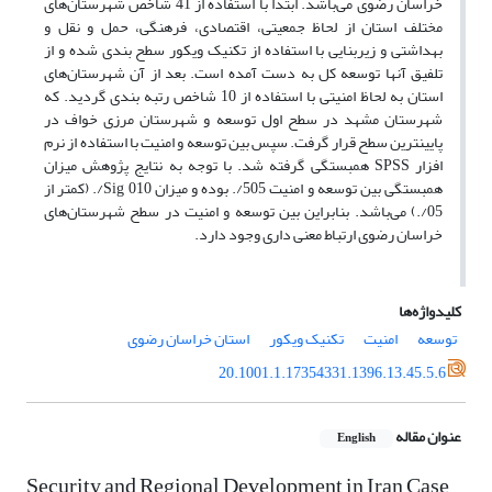
خراسان رضوی می‌باشد. ابتدا با استفاده از 41 شاخص شهرستان‌های
مختلف استان از لحاظ جمعیتی، اقتصادی، فرهنگی، حمل و نقل و
بهداشتی و زیربنایی با استفاده از تکنیک ویکور سطح بندی شده و از
تلفیق آنها توسعه کل به دست آمده است. بعد از آن شهرستان‌های
استان به لحاظ امنیتی با استفاده از 10 شاخص رتبه بندی گردید. که
شهرستان مشهد در سطح اول توسعه و شهرستان مرزی خواف در
پایینترین سطح قرار گرفت. سپس بین توسعه و امنیت با استفاده از نرم
افزار SPSS همبستگی گرفته شد. با توجه به نتایج پژوهش میزان
همبستگی بین توسعه و امنیت 505/. بوده و میزان Sig 010/. (کمتر از
05/.) می‌باشد. بنابراین بین توسعه و امنیت در سطح شهرستان‌های
خراسان رضوی ارتباط معنی داری وجود دارد.
کلیدواژه‌ها
توسعه
امنیت
تکنیک ویکور
استان خراسان رضوی
20.1001.1.17354331.1396.13.45.5.6
عنوان مقاله
English
Security and Regional Development in Iran Case