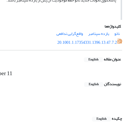
پاسخگوی تحولات جدید ناتو حفظ موجودیت آن پس از یازده سپتامبر باشد.
کلیدواژه‌ها
ناتو
یازده سپتامبر
واقع‌گرایی تدافعی
20.1001.1.17354331.1396.13.47.7.2
عنوان مقاله
English
ber 11
نویسندگان
English
چکیده
English