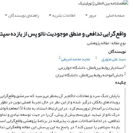
صفحه اصلی
مرور
اطلاعات نشریه
راهنمای نویسندگان
واقع‌گرایی تدافعی و منطق موجودیت ناتو پس از یازده سپتا
نوع مقاله : مقاله پژوهشی
نویسندگان
2
1
سید علی منوری
مجید محمدشریفی
1
استادیار روابط بین‌الملل، دانشگاه خوارزمی
2
دانش‌‌آموخته روابط بین‌الملل، دانشگاه تهران
چکیده
با پایان جنگ سرد و معادلات حاکم بر آن به‌نظر می‌رسید که سرمشق واقع‌گرایی ا
رویدادهای بالکان درگیر شده و از این نظر در حال تجربۀ فصلی نوین در تطوّر 
تهدیدات برآمده از تر
درک ناتو از تهدید تروریسم بیش از پیش، آن را در جهت توسعه نهادی و تداو
تدافعی، در ادامۀ اصلاحات صورت پذیرفته در برنامۀ پژوهشی واقع‌گرایی است.
یازده سپتامبر را تببین کند؟ در پاسخ به این پرسش این مقاله واقع­گرایی تد