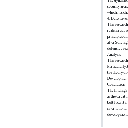
The dynamics 
security arena
which has cha
4. Defensive r
This research
realism, as a
principles of 
after Solving 
defensive rea
Analysis
This research
Particularly;
the theory of
Development
Conclusion
The findings 
as the Great 
belt, It can t
international
developments 