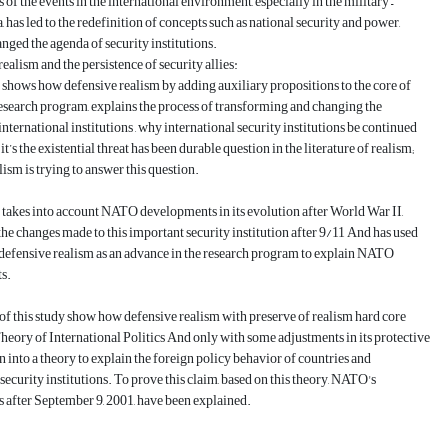
of the events in the international environment, especially in the military –
, has led to the redefinition of concepts such as national security and power,
nged the agenda of security institutions.
ealism and the persistence of security allies:
 shows how defensive realism by adding auxiliary propositions to the core of
 research program, explains the process of transforming and changing the
international institutions , why international security institutions be continued
it’s the existential threat has been durable question in the literature of realism;
lism is trying to answer this question.
 takes into account NATO developments in its evolution after World War II,
 the changes made to this important security institution after 9/11 And has used
 defensive realism as an advance in the research program to explain NATO
s.
of this study show how defensive realism with preserve of realism hard core
Theory of International Politics And only with some adjustments in its protective
urn into a theory to explain the foreign policy behavior of countries and
 security institutions. To prove this claim, based on this theory, NATO's
after September 9, 2001, have been explained.