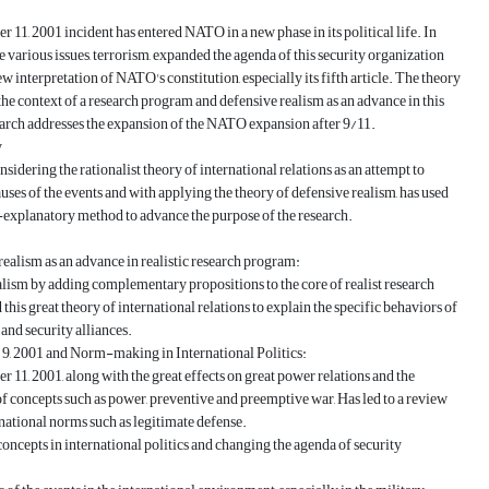
 11, 2001 incident has entered NATO in a new phase in its political life. In
he various issues, terrorism, expanded the agenda of this security organization
ew interpretation of NATO's constitution, especially its fifth article. The theory
 the context of a research program and defensive realism as an advance in this
arch addresses the expansion of the NATO expansion after 9/11.
y
nsidering the rationalist theory of international relations as an attempt to
auses of the events and with applying the theory of defensive realism, has used
-explanatory method to advance the purpose of the research.
realism as an advance in realistic research program:
lism by adding complementary propositions to the core of realist research
this great theory of international relations to explain the specific behaviors of
nd security alliances.
 9, 2001 and Norm-making in International Politics:
 11, 2001, along with the great effects on great power relations and the
of concepts such as power, preventive and preemptive war, Has led to a review
national norms such as legitimate defense.
oncepts in international politics and changing the agenda of security