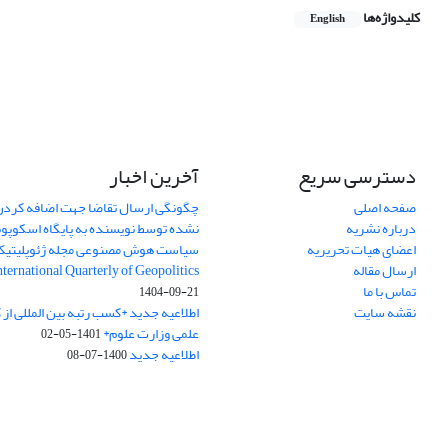
کلیدواژه‌ها
English
دسترسی سریع
آخرین اخبار
صفحه اصلی
چگونگی ارسال تقاضا جهت اضافه کردن 
درباره نشریه
نشده توسط نویسنده به پایگاه اسکوپ
اعضای هیات تحریریه
سیاست هوش مصنوعی مجله ژئوپلیتی
ارسال مقاله
International Quarterly of Geopolitics
تماس با ما
1404-09-21
نقشه سایت
اطلاعیه جدید *کسب رتبه بین المللی ا
علمی وزارت علوم*
1401-05-02
اطلاعیه جدید
1400-07-08