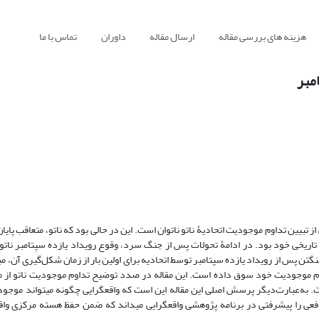
هزینه های بررسی مقاله
ارسال مقاله
داوران
تماس با ما
مبر
ز تبیین تداوم موجودیت اتحادیۀ ناتو ناتوان است. این در حالی بود که ناتو، متعاقب پا
تاریخی خود بود. در ادامۀ تحولات پس از جنگ سرد، وقوع رویداد یازده سپتامبر ناتو را
وریسم کرد. در این ارتباط، استناد به مادۀ (5) معاهدۀ واشنگتن پس از رویداد یازده سپتامبر توسط اتحادیه برای اولین بار از زمان شکل‌گی
م موجودیت خود سوق داده است. این مقاله در صدد توضیح تداوم موجودیت ناتو از من
 به‌عبارت‌دیگر پرسش اصلی این مقاله این است که واقع­گرایی چگونه می­تواند موجود
افعی را پیشرفتی در برنامه پژوهشی واقع­گرایی می­داند که ضمن حفظ هسته مرکزی واقع­