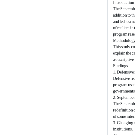
Introduction
The September
addition to t
and led to a n
of realism in
program rese
Methodolog
This study, co
explain the c
a descriptive
Findings
1. Defensive 
Defensive rea
program used 
governments a
2. September
The September
redefinition 
of some inter
3. Changing c
institutions: