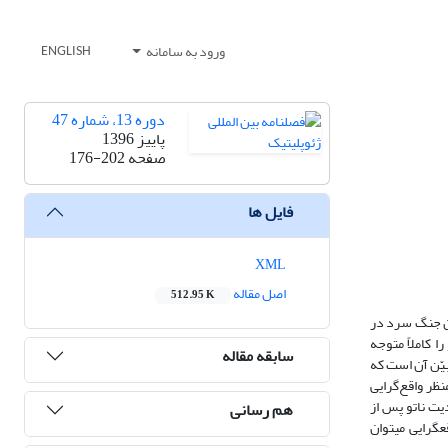
ورود به سامانه
ENGLISH
دوره 13، شماره 47
پاییز 1396
صفحه
176-202
فایل ها
XML
اصل مقاله
512.95 K
یان جنگ سرد در
 کاملاً متوجه
سابقه مقاله
ری آن، مبیّن آن است که
ظر واقع‌گرایی
یت ناتو پس از
هم رسانی
گرایی می­توان