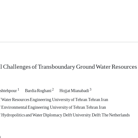
l Challenges of Transboundary Ground Water Resources
1
2
3
shtehpour
Bardia Roghani
Hojjat Mianabadi
 Water Resources Engineering, University of Tehran, Tehran, Iran
 Environmental Engineering, University of Tehran, Tehran, Iran
 Hydropolitics and Water Diplomacy, Delft University, Delft, The Netherlands
n