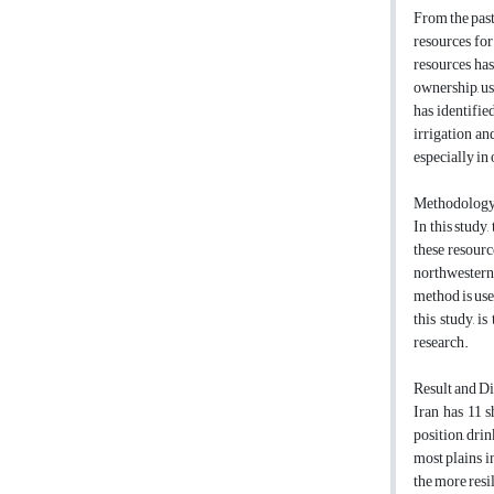
From the past
resources for
resources ha
ownership, us
has identifie
irrigation an
especially in 
Methodolog
In this study
these resourc
northwestern 
method is use
this study, i
research.
Result and D
Iran has 11 
position, dri
most plains i
the more resi