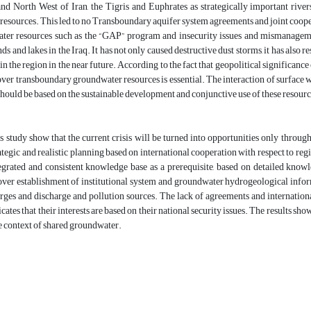
nd North West of Iran, the Tigris and Euphrates as strategically important river
esources. This led to no Transboundary aquifer system agreements and joint coope
ater resources such as the “GAP” program and insecurity issues and mismanagemen
ds and lakes in the Iraq. It has not only caused destructive dust storms, it has also 
 in the region in the near future. According to the fact that geopolitical significance 
ver transboundary groundwater resources is essential. The interaction of surface 
hould be based on the sustainable development and conjunctive use of these resources
is study show that the current crisis will be turned into opportunities only thro
tegic and realistic planning based on international cooperation with respect to re
egrated and consistent knowledge base as a prerequisite, based on detailed knowl
ver establishment of institutional system and groundwater hydrogeological informati
rges and discharge and pollution sources. The lack of agreements and internationa
icates that their interests are based on their national security issues. The results 
he context of shared groundwater.