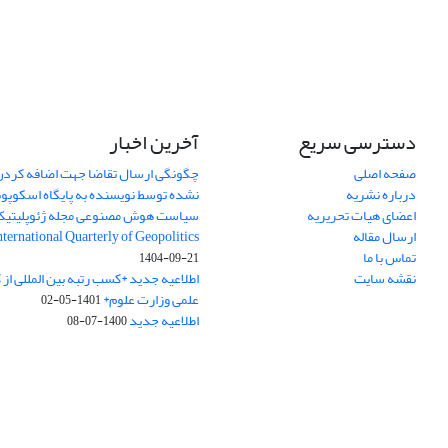
دسترسی سریع
آخرین اخبار
صفحه اصلی
چگونگی ارسال تقاضا جهت اضافه کردن 
درباره نشریه
نشده توسط نویسنده به پایگاه اسکوپ
اعضای هیات تحریریه
سیاست هوش مصنوعی مجله ژئوپلیتی
ارسال مقاله
International Quarterly of Geopolitics
تماس با ما
1404-09-21
نقشه سایت
اطلاعیه جدید *کسب رتبه بین المللی ا
علمی وزارت علوم*
1401-05-02
اطلاعیه جدید
1400-07-08