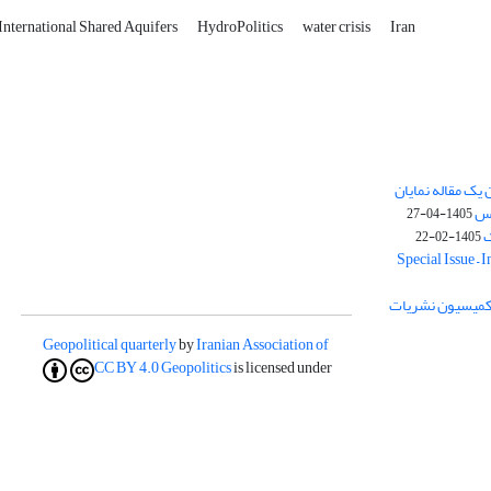
International Shared Aquifers
HydroPolitics
water crisis
Iran
یک مقاله نمایان
وس
1405-04-27
ک
1405-02-22
Special Issue – 
ز کمیسیون نشریات
Geopolitical quarterly
by
Iranian Association of
CC BY 4.0
Geopolitics
is licensed under