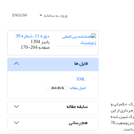
ورود به سامانه
ENGLISH
دوره 11، شماره 39
پاییز 1394
صفحه
170-204
فایل ها
XML
اصل مقاله
464.06 K
رک، حکمرانی و
سابقه مقاله
برداری از این
ترک تبیین شده
هم رسانی
و راهکارهای لازم برای مدیریت بهتر بهره برداری از آنها پیشنهاد می گردد. نتایج نشان می‌دهد که ایران با وجود 11 آبخوان مرزی در شمال غرب و شمال شرق و بحرانی بودن وضعیت 78
ک است.