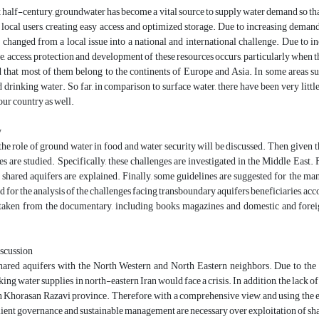
 half-century, groundwater has become a vital source to supply water demand so that 
 local users, creating easy access and optimized storage. Due to increasing deman
s changed from a local issue into a national and international challenge. Due t
e, access, protection and development of these resources occurs, particularly when th
d that most of them belong to the continents of Europe and Asia. In some areas su
d drinking water. So far, in comparison to surface water, there have been very lit
our country as well.
y
, the role of ground water in food and water security will be discussed. Then, given
es are studied. Specifically, these challenges are investigated in the Middle East. 
shared aquifers are explained. Finally, some guidelines are suggested for the man
d for the analysis of the challenges facing transboundary aquifers beneficiaries, acc
s taken from the documentary, including books, magazines and domestic and foreign
iscussion
shared aquifers with the North Western and North Eastern neighbors. Due to the
nking water supplies in north-eastern Iran would face a crisis. In addition, the l
n Khorasan Razavi province. Therefore, with a comprehensive view, and using the 
lient governance and sustainable management are necessary over exploitation of sha