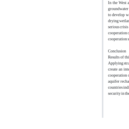
In the West a
groundwater r
to develop w
drying wetlan
serious crisis
cooperation o
cooperation s
Conclusion
Results of th
Applying stra
create an int
cooperation o
aquifer recha
countries ind
security in t