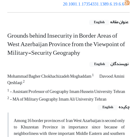
20.1001.1.17354331.1389.6.19.6.6
عنوان مقاله
English
Grounds behind Insecurity in Border Areas of
West Azerbaijan Province from the Viewpoint of
Military-Security Geography
نویسندگان
English
1
Mohammad Bagher Chokhachizadeh Moghaddam
Davood Amini
2
Qeshlaqi
1
- Assistant Professor of Geography, Imam Hussein University, Tehran
2
- MA of Military Geography, Imam Ali University, Tehran
چکیده
English
Among 16 border provinces of Iran West Azarbaijan is second only
to Khuzestan Province in importance, since because of
neighborliness with three important Middle Eastern and southern