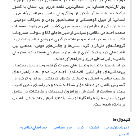
بورآلان(دیم قشلاق) در شمالی‌ترین نقطه مزری این استان با کشور
ترکیه به علت متأثر شدن از ویژگی‌های خاص جغرافیایی(طبیعی و
انسانی) از قبیل کوهستانی و صعب‌العبور بودن و تحرکات قومیتی،
به‌عنوان یکی از نا‌آرام‌ترین خطوط مرزی کشور تلقی می‌شود. معضلات
متعدد اجتماعی، نظامی و سیاسی از قبیل قاچاق کالا و سوخت، مشروبات
الکلی، مواد مخدر، اسلحه و مهمات‌، درگیری‌ نیروهای نظامی- امنیتی با
گروهک‌های ملی‌گرای کرد، تنش‌ها و چالش‌های قومی- مذهبی بین
اقلیت‌های کرد و ترک آذری از شایع‌ترین مواردی هستند که بسترهای
ناامنی در این مناطق مرزی را فراهم آورده‌اند.
در این تحقیق با تجزیه و تحلیل‌های صورت گرفته، وجود محدودیت‌ها و
بی‌عدالتی‌های جغرافیایی، اقتصادی، اجتماعی، عدم اتخاذ راهبردهای
مناسب نظامی- امنیتی و تحولات مناطق کردنشین عراق و ترکیه در
گسترش ناامنی در منطقه مؤثر شناخته شده و در راستای تأمین امنیت
بهینه و ممانعت از گسترش روزافزون تهدیدات و مناقشات در مناطق
مرزی استان به ارائه راهکارها و پیشنهادهای لازم از بعد نظامی- امنیتی
پرداخته شده است.
کلیدواژه‌ها
آذربایجان‌غربی
امنیت
کرد
مرز سیاسی
جغرافیای نظامی-
‌امنیتی