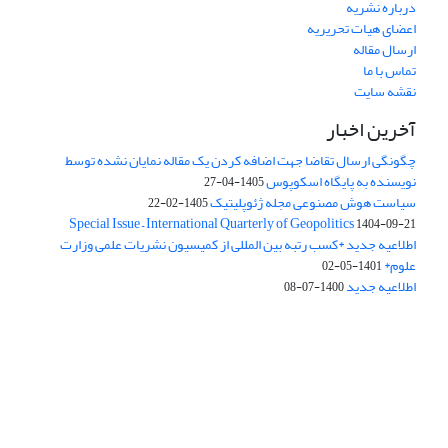
درباره نشریه
اعضای هیات تحریریه
ارسال مقاله
تماس با ما
نقشه سایت
آخرین اخبار
چگونگی ارسال تقاضا جهت اضافه کردن یک مقاله نمایان نشده توسط
نویسنده به پایگاه اسکوپوس
1405-04-27
سیاست هوش مصنوعی مجله ژئوپلیتیک
1405-02-22
Special Issue – International Quarterly of Geopolitics
1404-09-21
اطلاعیه جدید *کسب رتبه بین المللی از کمیسیون نشریات علمی وزارت
علوم*
1401-05-02
اطلاعیه جدید
1400-07-08