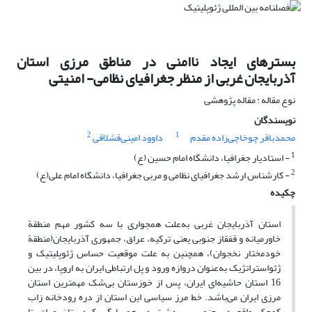
بسترهای ایجاد ناامنی در مناطق مرزی استان
آذربایجان غربی از منظر جغرافیای نظامی- امنیتی
نوع مقاله : مقاله پژوهشی
نویسندگان
2
1
محمدباقر چوخاچی‌زاده مقدم
داوود امینی‌قشلاقی
1
- استادیار جغرافیا، دانشگاه امام حسین (ع)
2
- کارشناس ارشد جغرافیای نظامی و مربی جغرافیا، دانشگاه امام علی(ع)
چکیده
استان آذربایجان غربی به‌علت همجواری با سه کشور مهم منطقة
خاورمیانه و قفقاز جنوبی یعنی ترکیه، عراق، جمهوری آذربایجان(منطقة
خودمختار نخجوان)، همچنین به علت موقعیت حساس ژئوپلیتیک و
ژئواستراتژیک به‌عنوان دروازه ورود و پل ارتباطی ایران به اروپا، در بین
16 استان‌ حاشیه‌ای ایران، پس از خوزستان بی‌شک مهمترین استان
مرزی ایران می‌باشد. خط مرز سیاسی این استان از دره رودخانه زاب
کوچک واقع در جنوب سردشت در همسایگی کردستان عراق تا