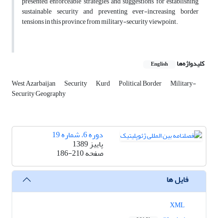
presented enforceable strategies and suggestions for establishing
sustainable security and preventing ever-increasing border
tensions in this province from military-security viewpoint.
کلیدواژه‌ها
English
West Azarbaijan
Security
Kurd
Political Border
Military-
Security Geography
دوره 6، شماره 19
پاییز 1389
صفحه
186-210
فایل ها
XML