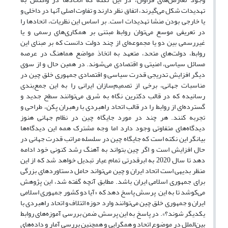
تهدیدات شکل می‌گیرند، اتفاق نظر دارند و تفاوت اصلی آنها در داخلی و
یا خارجی بودن منشا تهدیدات است. بر اساس این نظریات، اتحادها را
در تعریفی موسع می‌توان روابط مبتنی بر همکاری‌های رسمی و یا
غیررسمی بین دو یا مجموعه‌ای از چند دولت دانست که بر مبنای این
روابط، دولت‌های متحد، متعهد به اتخاذ مواضع هماهنگ‌ در عرصه
مسائل سیاسی، امنیتی و اقتصادی می‌شوند. در همین حال و از سوی
دیگر افزایش تدریجی قدرت سیاسی و اقتصادی جمهوری خلق چین در
مناسبات جهانی، برخی از تصمیم‌سازان ایرانی را به این جمع‌بندی
رسانیده که در قالب دکترین نگاه به شرق می‌توانند سطح جدید و
گسترده‌ای از روابط را در قالب اتحاد راهبردی با رهبران پکن، طراحی و
تجربه کنند. هر چند در مورد جایگاه چین در نظام جهانی هنوز
دیدگاه‌های متفاوتی وجود دارد اما وجه مشترک همه این دیدگاه‌ها
بیانگر این نکته است که جایگاه چین در سلسله مراتب قدرت جهانی در
حال افزایش است و اگر چین بتواند به آهنگ رشد کنونی خود ادامه
دهد تا سال 2020 به ابرقدرتی تمام عیار تبدیل خواهد شد که از این
منظر بدیهی است اتحاد ایران و چین می‌تواند حامل دستاوردهای بزرگی
برای جمهوری اسلامی ایران باشد. مطابق آنچه گفته شد، این پژوهش
می‌کوشد تا به این پرسش پاسخ دهد که «آیا دو کشور جمهوری اسلامی
ایران و جمهوری خلق چین می‌توانند وارد حوزه ائتلاف و اتحاد راهبردی با
یکدیگر شوند؟». در پاسخ به این پرسش ضمن بررسی آموزه‌های روابط
بین‌الملل در موضوع اتحاد و همگرایی و همچنین بررسی آمار و داده‌های