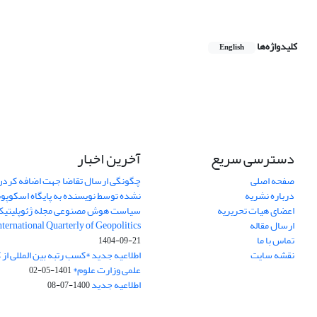
کلیدواژه‌ها
English
دسترسی سریع
آخرین اخبار
صفحه اصلی
چگونگی ارسال تقاضا جهت اضافه کردن 
درباره نشریه
نشده توسط نویسنده به پایگاه اسکوپ
اعضای هیات تحریریه
سیاست هوش مصنوعی مجله ژئوپلیتی
ارسال مقاله
International Quarterly of Geopolitics
تماس با ما
1404-09-21
نقشه سایت
اطلاعیه جدید *کسب رتبه بین المللی ا
علمی وزارت علوم*
1401-05-02
اطلاعیه جدید
1400-07-08