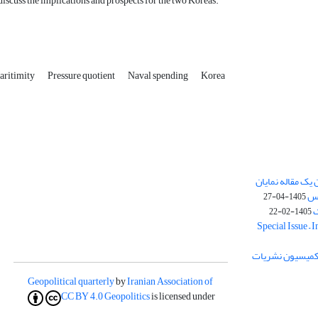
, discuss the implications and prospects for the two Koreas.
aritimity
Pressure quotient
Naval spending
Korea
یک مقاله نمایان
وس
1405-04-27
ک
1405-02-22
Special Issue – 
ز کمیسیون نشریات
Geopolitical quarterly
by
Iranian Association of
CC BY 4.0
Geopolitics
is licensed under